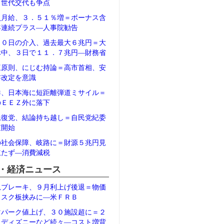
、世代交代も争点
員月給、３．５１％増＝ボーナス含
年連続プラス―人事院勧告
３０日の介入、過去最大６兆円＝大
休中、３日で１１．７兆円―財務省
三原則、にじむ持論＝高市首相、安
書改定を意識
鮮、日本海に短距離弾道ミサイル＝
のＥＥＺ外に落下
氏復党、結論持ち越し＝自民党紀委
査開始
の社会保障、岐路に＝財源５兆円見
立たず―消費減税
・経済ニュース
急ブレーキ、９月利上げ後退＝物価
リスク板挟みに―米ＦＲＢ
マパーク値上げ、３０施設超に＝２
、ディズニーなど続々―コスト増背