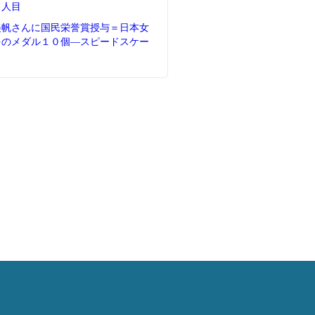
５人目
美帆さんに国民栄誉賞授与＝日本女
多のメダル１０個―スピードスケー