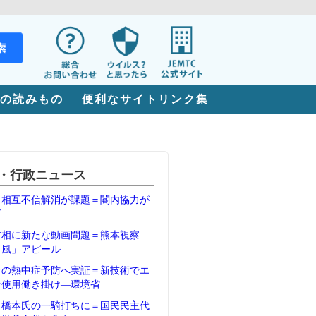
の読みもの
便利なサイトリンク集
・行政ニュース
、相互不信解消が課題＝閣内協力が
石
首相に新たな動画問題＝熊本視察
Ｖ風」アピール
者の熱中症予防へ実証＝新技術でエ
ン使用働き掛け―環境省
、橋本氏の一騎打ちに＝国民民主代