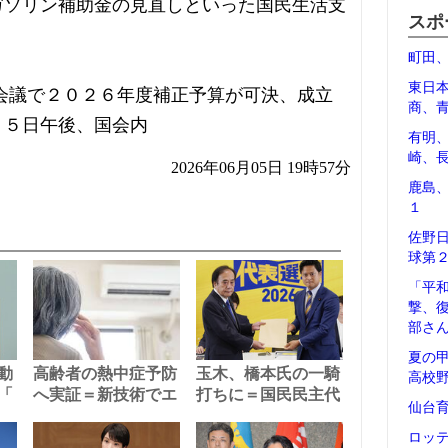
ガソリン補助金の見直しといった国民生活支
スポ
町田
東日
会議で２０２６年度補正予算が可決、成立
商、
＝５日午後、国会内
有明
崎、
2026年06月05日 19時57分
鹿島
１
佐野
球第
「平
撃、
部さ
夏の
動
高齢者の熱中症予防
玉木、橋本氏の一騎
高校
「
へ実証＝新技術でエ
打ちに＝国民民主代
仙台
ロッ