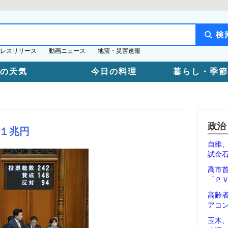
レスリリース
動画ニュース
地震・災害速報
日の天気
今日の料理
暮らし・季節
政治
１兆円
自維
試金
高市
「Ｐ
高齢
アコ
玉木