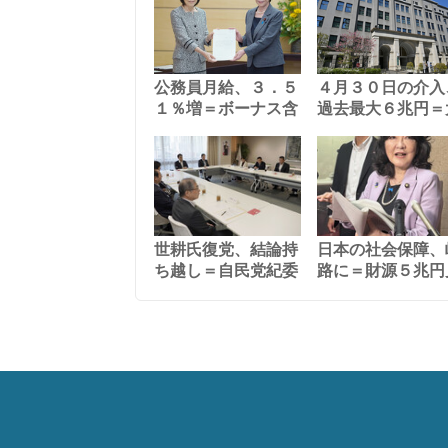
公務員月給、３．５
４月３０日の介入
１％増＝ボーナス含
過去最大６兆円＝
世耕氏復党、結論持
日本の社会保障、
ち越し＝自民党紀委
路に＝財源５兆円