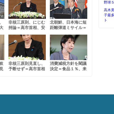
野球
高木
子最
ト
、
非核三原則、にじむ
北朝鮮、日本海に短
大
持論＝高市首相、安
距離弾道ミサイル＝
岐
非核三原則見直し、
消費減税方針を閣議
見
予断せず＝高市首相
決定＝食品１％、来