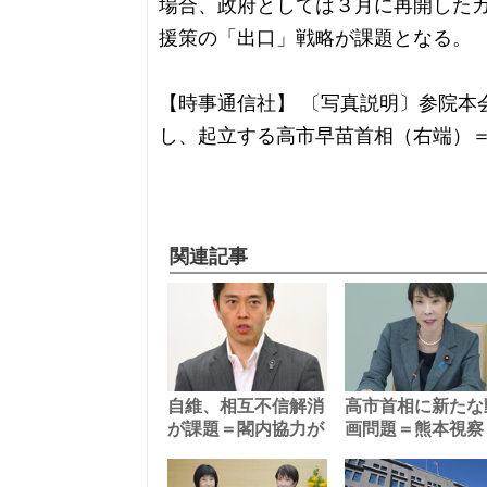
場合、政府としては３月に再開した
援策の「出口」戦略が課題となる。
【時事通信社】 〔写真説明〕参院本
し、起立する高市早苗首相（右端）
関連記事
自維、相互不信解消
高市首相に新たな
が課題＝閣内協力が
画問題＝熊本視察