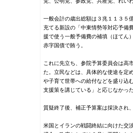
党、公明党、参政党、共産党、れい
一般会計の歳出総額は３兆１１３５
充てる新設の「中東情勢等対応予備
援で使う一般予備費の補填（ほてん
赤字国債で賄う。
これに先立ち、参院予算委員会は高
た。立民などは、具体的な使途を定
や子育て世帯への給付などを盛り込
支援策を講じている」と応じなかっ
質疑終了後、補正予算案は採決され
米国とイランの戦闘終結に向けた交