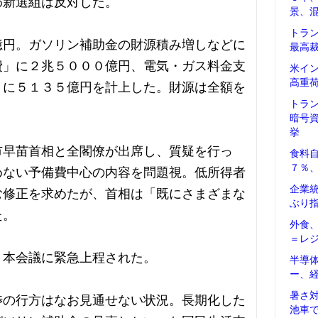
わ新選組は反対した。
景、
トラ
億円。ガソリン補助金の財源積み増しなどに
最高
費」に２兆５０００億円、電気・ガス料金支
米イ
高重
）に５１３５億円を計上した。財源は全額を
トラ
暗号
挙
市早苗首相と全閣僚が出席し、質疑を行っ
食料
７％
めない予備費中心の内容を問題視。低所得者
企業
む修正を求めたが、首相は「既にさまざまな
ぶり
た。
外食
＝レ
、本会議に緊急上程された。
半導
ー、
暑さ
渉の行方はなお見通せない状況。長期化した
池車