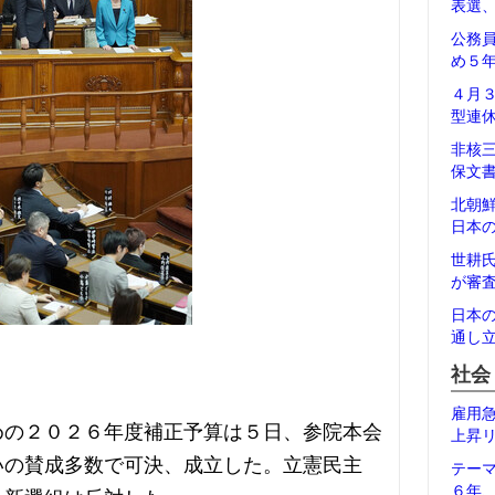
表選
公務
め５
４月
型連
非核
保文
北朝
日本
世耕
が審
日本
通し
社会
雇用
めの２０２６年度補正予算は５日、参院本会
上昇
いの賛成多数で可決、成立した。立憲民主
テー
６年