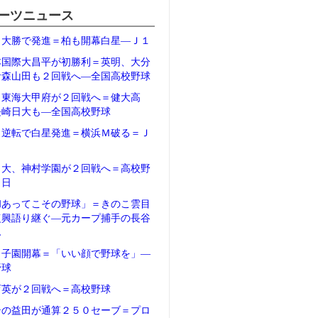
ーツニュース
、大勝で発進＝柏も開幕白星―Ｊ１
本国際大昌平が初勝利＝英明、大分
青森山田も２回戦へ―全国高校野球
、東海大甲府が２回戦へ＝健大高
長崎日大も―全国高校野球
、逆転で白星発進＝横浜Ｍ破る＝Ｊ
日大、神村学園が２回戦へ＝高校野
２日
和あってこその野球」＝きのこ雲目
復興語り継ぐ―元カープ捕手の長谷
ん
甲子園開幕＝「いい顔で野球を」―
野球
育英が２回戦へ＝高校野球
テの益田が通算２５０セーブ＝プロ