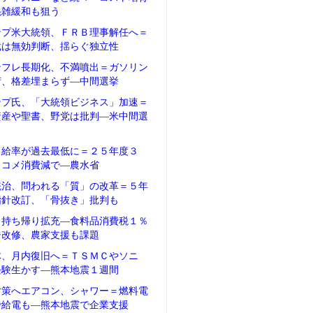
混雑緩和も狙う
ンプ米大統領、ＦＲＢ理事解任へ＝
裁は無効判断、揺らぐ独立性
ンフレ長期化、不満噴出＝ガソリン
荷、格差埋まらず―中間選挙
ンプ氏、「大統領ビジネス」加速＝
資産や聖書、野党は批判―米中間選
自給率が過去最低に＝２５年度３
、コメ消費減で―農水省
統治、問われる「質」の改革＝５年
指針改訂、「骨抜き」批判も
、持ち帰り拡充―食料品消費税１％
ジ改修、農家支援も課題
体、月内復旧へ＝ＴＳＭＣやソニ
経験生かす―熊本地震１週間
対策へエアコン、シャワー＝燃料電
で給電も―熊本地震で企業支援