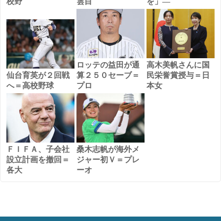
校野
雲目
を」―
ロッテの益田が通
高木美帆さんに国
仙台育英が２回戦
算２５０セーブ＝
民栄誉賞授与＝日
へ＝高校野球
プロ
本女
ＦＩＦＡ、子会社
桑木志帆が海外メ
設立計画を撤回＝
ジャー初Ｖ＝プレ
各大
ーオ