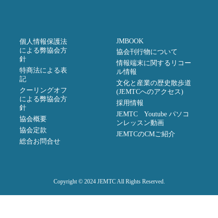
JMBOOK
個人情報保護法
による弊協会方
協会刊行物について
針
情報端末に関するリコー
特商法による表
ル情報
記
文化と産業の歴史散歩道
クーリングオフ
(JEMTCへのアクセス)
による弊協会方
採用情報
針
JEMTC Youtube パソコ
協会概要
ンレッスン動画
協会定款
JEMTCのCMご紹介
総合お問合せ
Copyright © 2024 JEMTC All Rights Reserved.