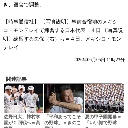
き、宿舎で調整。
【時事通信社】 〔写真説明〕事前合宿地のメキシ
コ・モンテレイで練習する日本代表＝４日 〔写真説
明〕練習する久保（右）ら＝４日、メキシコ・モン
テレイ
2026年06月05日 11時23分
関連記事
佐野日大、神村学
「平和あってこそ
夏の甲子園開幕＝
園が２回戦へ＝高
の野球」＝きのこ
「いい顔で野球