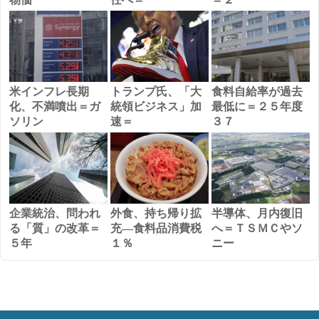
米インフレ長期
トランプ氏、「大
食料自給率が過去
化、不満噴出＝ガ
統領ビジネス」加
最低に＝２５年度
ソリン
速＝
３７
企業統治、問われ
外食、持ち帰り拡
半導体、月内復旧
る「質」の改革＝
充―食料品消費税
へ＝ＴＳＭＣやソ
５年
１％
ニー