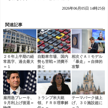
2026年06月05日 14時25分
関連記事
２６年上半期の経
自動車市場、国内
相次ぐＡＩモデル
常黒字、過去最大
勢も苦戦＝消費不
「暴走」＝自律的
＝１
振と
攻撃
雇用急ブレーキ、
トランプ米大統
テーマパーク値上
９月利上げ後退＝
領、ＦＲＢ理事解
げ、３０施設超に
物価
任へ＝
＝２