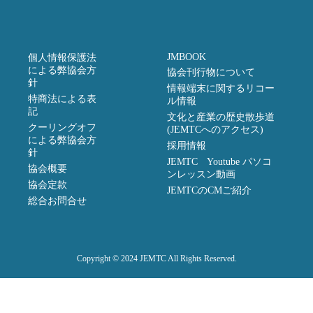
JMBOOK
個人情報保護法
による弊協会方
協会刊行物について
針
情報端末に関するリコー
特商法による表
ル情報
記
文化と産業の歴史散歩道
クーリングオフ
(JEMTCへのアクセス)
による弊協会方
採用情報
針
JEMTC Youtube パソコ
協会概要
ンレッスン動画
協会定款
JEMTCのCMご紹介
総合お問合せ
Copyright © 2024 JEMTC All Rights Reserved.