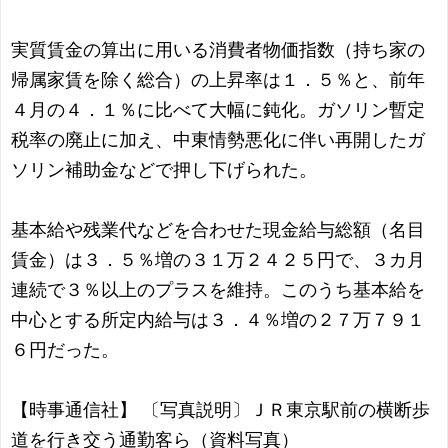
実質賃金の算出に用いる消費者物価指数（持ち家の
帰属家賃を除く総合）の上昇率は１．５％と、前年
４月の４．１％に比べて大幅に鈍化。ガソリン暫定
税率の廃止に加え、中東情勢悪化に伴い再開したガ
ソリン補助金などで押し下げられた。
基本給や残業代などを合わせた現金給与総額（名目
賃金）は３．５％増の３１万２４２５円で、３カ月
連続で３％以上のプラスを維持。このうち基本給を
中心とする所定内給与は３．４％増の２７万７９１
６円だった。
【時事通信社】 〔写真説明〕ＪＲ東京駅前の横断歩
道を行き交う通勤客ら（資料写真）