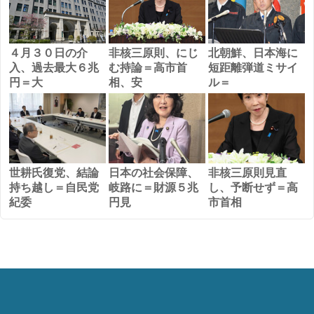
４月３０日の介
非核三原則、にじ
北朝鮮、日本海に
入、過去最大６兆
む持論＝高市首
短距離弾道ミサイ
円＝大
相、安
ル＝
世耕氏復党、結論
日本の社会保障、
非核三原則見直
持ち越し＝自民党
岐路に＝財源５兆
し、予断せず＝高
紀委
円見
市首相