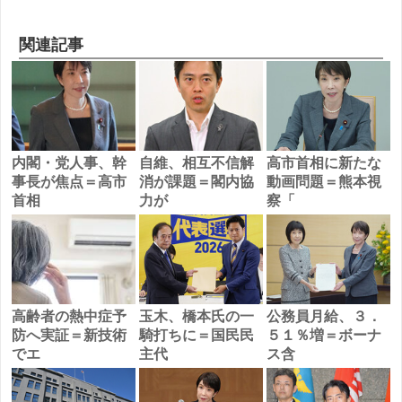
関連記事
内閣・党人事、幹
自維、相互不信解
高市首相に新たな
事長が焦点＝高市
消が課題＝閣内協
動画問題＝熊本視
首相
力が
察「
高齢者の熱中症予
玉木、橋本氏の一
公務員月給、３．
防へ実証＝新技術
騎打ちに＝国民民
５１％増＝ボーナ
でエ
主代
ス含