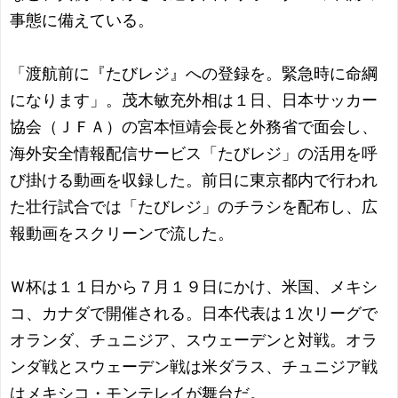
事態に備えている。
「渡航前に『たびレジ』への登録を。緊急時に命綱
になります」。茂木敏充外相は１日、日本サッカー
協会（ＪＦＡ）の宮本恒靖会長と外務省で面会し、
海外安全情報配信サービス「たびレジ」の活用を呼
び掛ける動画を収録した。前日に東京都内で行われ
た壮行試合では「たびレジ」のチラシを配布し、広
報動画をスクリーンで流した。
Ｗ杯は１１日から７月１９日にかけ、米国、メキシ
コ、カナダで開催される。日本代表は１次リーグで
オランダ、チュニジア、スウェーデンと対戦。オラ
ンダ戦とスウェーデン戦は米ダラス、チュニジア戦
はメキシコ・モンテレイが舞台だ。