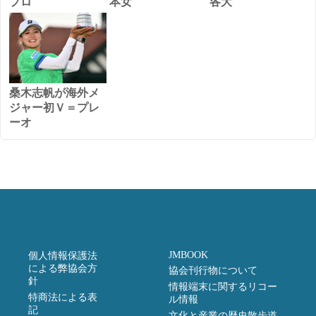
プロ
本女
各大
桑木志帆が海外メ
ジャー初Ｖ＝プレ
ーオ
JMBOOK
個人情報保護法
による弊協会方
協会刊行物について
針
情報端末に関するリコー
特商法による表
ル情報
記
文化と産業の歴史散歩道