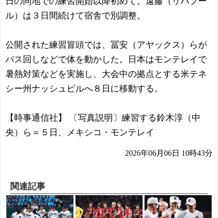
日の同地での練習開始以降初めて。遠藤（リバプー
ル）は３日間続けて宿舎で別調整。
公開された練習冒頭では、冨安（アヤックス）らが
パス回しなどで体を動かした。日本はモンテレイで
暑熱対策などを実施し、大会中の拠点とする米テネ
シー州ナッシュビルへ８日に移動する。
【時事通信社】 〔写真説明〕練習する鈴木淳（中
央）ら＝５日、メキシコ・モンテレイ
2026年06月06日 10時43分
関連記事