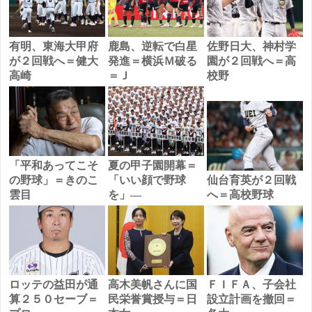
有明、東海大甲府
鹿島、逆転で白星
佐野日大、神村学
が２回戦へ＝健大
発進＝横浜Ｍ破る
園が２回戦へ＝高
高崎
＝Ｊ
校野
「平和あってこそ
夏の甲子園開幕＝
の野球」＝きのこ
「いい顔で野球
仙台育英が２回戦
雲目
を」―
へ＝高校野球
ロッテの益田が通
高木美帆さんに国
ＦＩＦＡ、子会社
算２５０セーブ＝
民栄誉賞授与＝日
設立計画を撤回＝