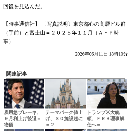
回復を見込んだ。
【時事通信社】 〔写真説明〕東京都心の高層ビル群
（手前）と富士山＝２０２５年１１月（ＡＦＰ時
事）
2026年06月11日 18時10分
関連記事
雇用急ブレーキ、
テーマパーク値上
トランプ米大統
９月利上げ後退＝
げ、３０施設超に
領、ＦＲＢ理事解
物価
＝２
任へ＝