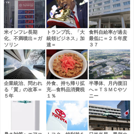
米インフレ長期
トランプ氏、「大
食料自給率が過去
化、不満噴出＝ガ
統領ビジネス」加
最低に＝２５年度
ソリン
速＝
３７
企業統治、問われ
外食、持ち帰り拡
半導体、月内復旧
る「質」の改革＝
充―食料品消費税
へ＝ＴＳＭＣやソ
５年
１％
ニー