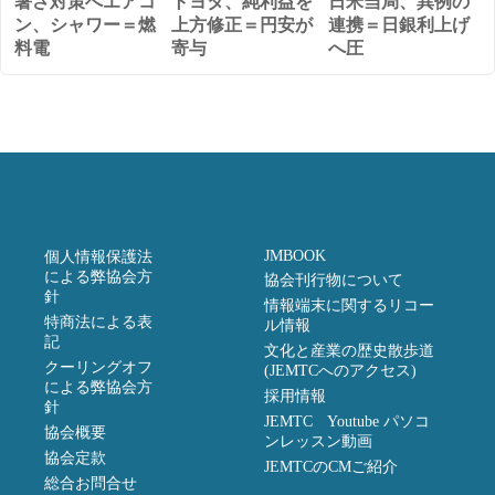
暑さ対策へエアコ
トヨタ、純利益を
日米当局、異例の
ン、シャワー＝燃
上方修正＝円安が
連携＝日銀利上げ
料電
寄与
へ圧
JMBOOK
個人情報保護法
による弊協会方
協会刊行物について
針
情報端末に関するリコー
特商法による表
ル情報
記
文化と産業の歴史散歩道
クーリングオフ
(JEMTCへのアクセス)
による弊協会方
採用情報
針
JEMTC Youtube パソコ
協会概要
ンレッスン動画
協会定款
JEMTCのCMご紹介
総合お問合せ