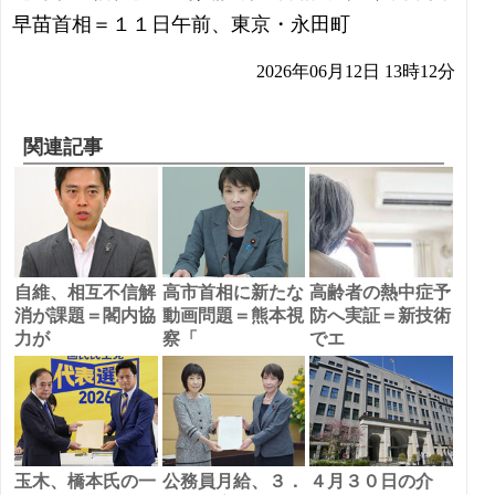
早苗首相＝１１日午前、東京・永田町
2026年06月12日 13時12分
関連記事
自維、相互不信解
高市首相に新たな
高齢者の熱中症予
消が課題＝閣内協
動画問題＝熊本視
防へ実証＝新技術
力が
察「
でエ
玉木、橋本氏の一
公務員月給、３．
４月３０日の介