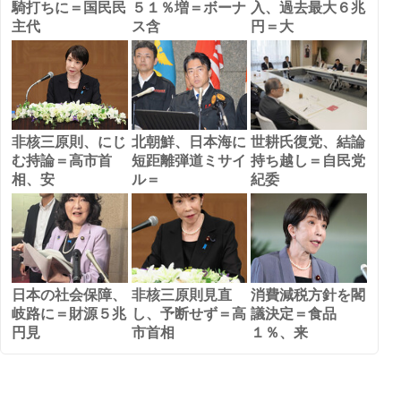
騎打ちに＝国民民
５１％増＝ボーナ
入、過去最大６兆
主代
ス含
円＝大
非核三原則、にじ
北朝鮮、日本海に
世耕氏復党、結論
む持論＝高市首
短距離弾道ミサイ
持ち越し＝自民党
相、安
ル＝
紀委
日本の社会保障、
非核三原則見直
消費減税方針を閣
岐路に＝財源５兆
し、予断せず＝高
議決定＝食品
円見
市首相
１％、来