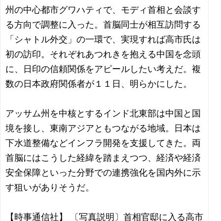
州の中心都市グワハティで、モディ首相と会談す
る方向で調整に入った。首脳同士が相互訪問する
「シャトル外交」の一環で、実現すれば高市氏は
初の訪印。それぞれあつれきを抱える中国を念頭
に、日印の信頼関係をアピールしたい考えだ。複
数の日本政府関係者が１１日、明らかにした。
アッサム州を中核とするインド北東部は中国と国
境を接し、東南アジアともつながる地域。日本は
下水道整備などインフラ開発を支援してきた。両
首脳にはこうした経緯を踏まえつつ、経済や経済
安全保障といった分野での連携強化を国内外に示
す狙いがありそうだ。
【時事通信社】 〔写真説明〕首相官邸に入る高市