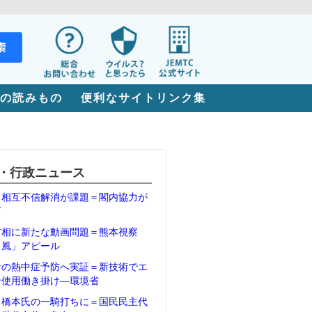
の読みもの
便利なサイトリンク集
・行政ニュース
、相互不信解消が課題＝閣内協力が
石
首相に新たな動画問題＝熊本視察
Ｖ風」アピール
者の熱中症予防へ実証＝新技術でエ
ン使用働き掛け―環境省
、橋本氏の一騎打ちに＝国民民主代