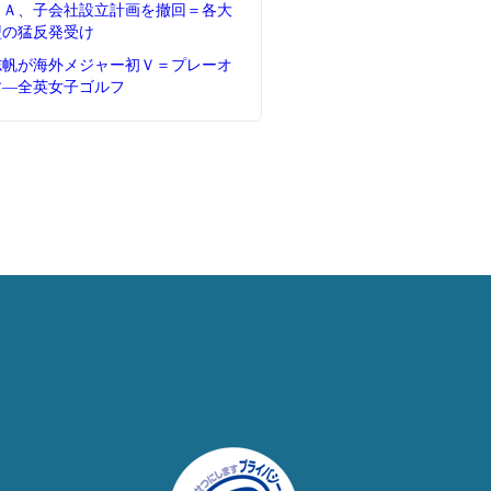
ＦＡ、子会社設立計画を撤回＝各大
盟の猛反発受け
志帆が海外メジャー初Ｖ＝プレーオ
す―全英女子ゴルフ