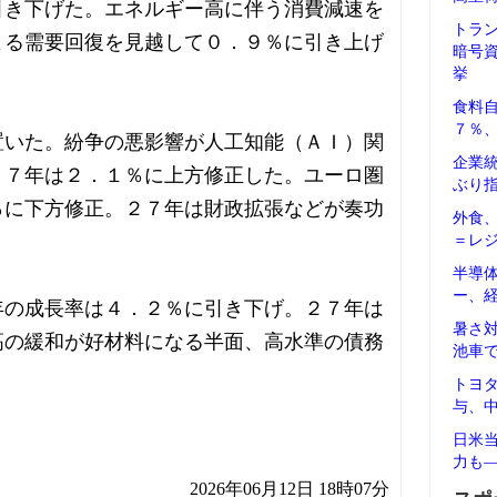
引き下げた。エネルギー高に伴う消費減速を
トラ
よる需要回復を見越して０．９％に引き上げ
暗号
挙
食料
７％
置いた。紛争の悪影響が人工知能（ＡＩ）関
企業
２７年は２．１％に上方修正した。ユーロ圏
ぶり
％に下方修正。２７年は財政拡張などが奏功
外食
＝レ
半導
ー、
年の成長率は４．２％に引き下げ。２７年は
暑さ
高の緩和が好材料になる半面、高水準の債務
池車
トヨ
与、
日米
力も
2026年06月12日 18時07分