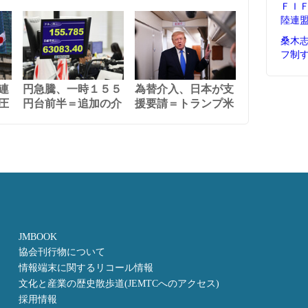
ＦＩ
陸連
桑木
フ制
連
円急騰、一時１５５
為替介入、日本が支
圧
円台前半＝追加の介
援要請＝トランプ米
JMBOOK
協会刊行物について
情報端末に関するリコール情報
文化と産業の歴史散歩道(JEMTCへのアクセス)
採用情報