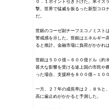
０．１ポイント引き下げた。米イス
撃。世界で猛威を振るった新型コロ
だ。
世銀のコーゼ副チーフエコノミスト
警戒感を示した。世銀はエネルギー
ると推計。金融市場に負荷がかかれ
世銀は５００億～６００億ドル（約
甚大な影響を受ける途上国の市民や
った場合、支援枠を８００億～１０
一方、２７年の成長率は２．８％と
高に歯止めがかかると予測した。