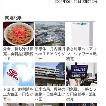
2026年06月12日 23時12分
関連記事
外食、持ち帰り拡
半導体、月内復旧
暑さ対策へエアコ
充―食料品消費税
へ＝ＴＳＭＣやソ
ン、シャワー＝燃
１％
ニー
料電
トヨタ、純利益を
日米当局、異例の
円急騰、一時１５
上方修正＝円安が
連携＝日銀利上げ
５円台前半＝追加
寄与
へ圧
の介