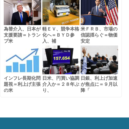
為替介入、日本が
軽ＥＶ、競争本格
米ＦＲＢ、市場の
支援要請＝トラン
化へ＝ＢＹＤ参
信認揺らぐ＝物価
プ米
入、補
安定
インフレ長期化問
日米、円買い協調
日銀、利上げ加速
題視＝利上げ主張
介入か＝２８年ぶ
が焦点に＝９月以
の米
り、
降「