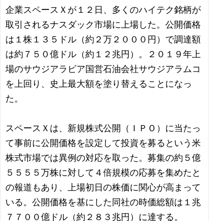
企業スペースＸが１２日、多くのハイテク銘柄が
取引されるナスダック市場に上場した。公開価格
は１株１３５ドル（約２万２０００円）で調達額
は約７５０億ドル（約１２兆円）。２０１９年上
場のサウジアラビア国営石油会社サウジアラムコ
を上回り、史上最大額を塗り替えることになっ
た。
スペースＸは、新規株式公開（ＩＰＯ）に当たっ
て事前に公開価格を設定して投資を募るという米
株式市場では異例の対応を取った。募集の約５億
５５５５万株に対して４倍規模の応募を集めたと
の報道もあり、上場初日の株価に関心が高まって
いる。公開価格を基にした同社の時価総額は１兆
７７００億ドル（約２８３兆円）に達する。