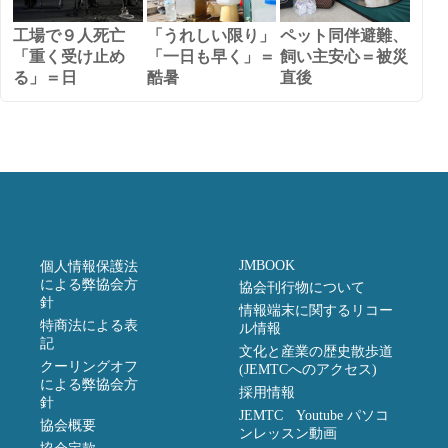
工場で９人死亡
「うれしい限り」
ペット同伴避難、
「重く受け止め
「一日も早く」＝
飼い主安心＝被災
る」＝日
酷暑
直後
JMBOOK
個人情報保護法
による弊協会方
協会刊行物について
針
情報端末に関するリコー
特商法による表
ル情報
記
文化と産業の歴史散歩道
クーリングオフ
(JEMTCへのアクセス)
による弊協会方
採用情報
針
JEMTC Youtube パソコ
協会概要
ンレッスン動画