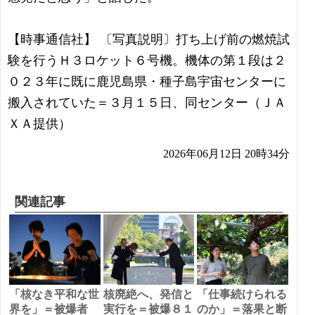
【時事通信社】 〔写真説明〕打ち上げ前の燃焼試
験を行うＨ３ロケット６号機。機体の第１段は２
０２３年に既に鹿児島県・種子島宇宙センターに
搬入されていた＝３月１５日、同センター（ＪＡ
ＸＡ提供）
2026年06月12日 20時34分
関連記事
「核なき平和な世
核廃絶へ、発信と
「仕事続けられる
界を」＝被爆者
実行を＝被爆８１
のか」＝落果と断