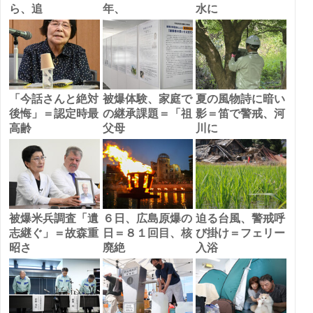
ら、追
年、
水に
「今話さんと絶対
被爆体験、家庭で
夏の風物詩に暗い
後悔」＝認定時最
の継承課題＝「祖
影＝笛で警戒、河
高齢
父母
川に
被爆米兵調査「遺
６日、広島原爆の
迫る台風、警戒呼
志継ぐ」＝故森重
日＝８１回目、核
び掛け＝フェリー
昭さ
廃絶
入浴