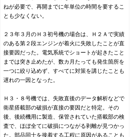
ねが必要で、再開までに年単位の時間を要するこ
とも少なくない。
２３年３月のＨ３初号機の場合は、Ｈ２Ａで実績
のある第２段エンジンが着火に失敗したことが直
接要因だった。電気系統でショートが起きたこと
までは突き止めたが、数カ月たっても発生箇所を
一つに絞り込めず、すべてに対策を講じたことも
遅れの一因となった。
Ｈ３・８号機では、失敗直後のデータ解析などで
衛星搭載部の破損が直接の要因だと特定。その
後、後続機用に製造、保管されていた搭載部の検
査で、ほぼ全てに破損につながる剥離が見つかっ
た。部品同士を接着する工程に原因があることも