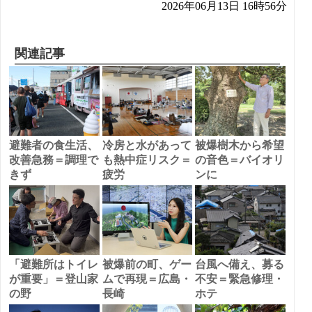
2026年06月13日 16時56分
関連記事
避難者の食生活、
冷房と水があって
被爆樹木から希望
改善急務＝調理で
も熱中症リスク＝
の音色＝バイオリ
きず
疲労
ンに
「避難所はトイレ
被爆前の町、ゲー
台風へ備え、募る
が重要」＝登山家
ムで再現＝広島・
不安＝緊急修理・
の野
長崎
ホテ