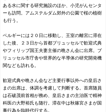
ある水に関する研究施設のほか、小児がんセンタ
ーも訪問。アムステルダム郊外の公園で桜の植樹
も行う。
ベルギーには２０日に移動し、王室の離宮に滞在
した後、２３日から首都ブリュッセルで歓迎式典
やフィリップ国王夫妻主催の晩さん会に出席。ブ
リュッセル市庁舎や世界的な半導体の研究開発機
関なども訪れる。
歓迎式典や晩さん会など主要行事以外への皇后さ
まの出席は、体調を考慮して判断する。首席随員
は石破茂前首相が務め、皇后さまの主治医で精神
科医の大野裕氏も随行。滞在中は秋篠宮さまが国
事行為を臨時代行する。