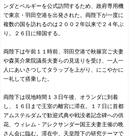
ンダとベルギーを公式訪問するため、政府専用機
で東京・羽田空港を出発された。両陛下が一度に
複数の国を訪れるのは２００２年以来で２４年ぶ
り。２６日に帰国する。
両陛下は午前１１時前、羽田空港で秋篠宮ご夫妻
や森英介衆院議長夫妻らの見送りを受け、一人一
人にあいさつしてタラップを上がり、にこやかに
一礼して搭乗した。
両陛下は現地時間１３日午後、オランダに到着
し、１６日まで王室の離宮に滞在。１７日に首都
アムステルダムで歓迎式典や戦没者記念碑への供
花、ウィレム・アレクサンダー国王夫妻主催の晩
さん会に臨む。滞在中、天皇陛下の研究テーマで