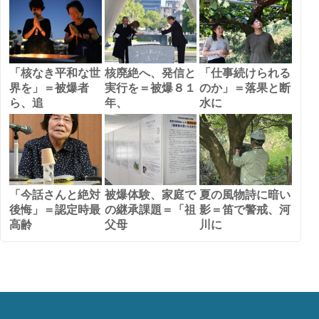
「核なき平和な世
核廃絶へ、発信と
「仕事続けられる
界を」＝被爆者
実行を＝被爆８１
のか」＝落果と断
ら、追
年、
水に
「今話さんと絶対
被爆体験、家庭で
夏の風物詩に暗い
後悔」＝認定時最
の継承課題＝「祖
影＝笛で警戒、河
高齢
父母
川に