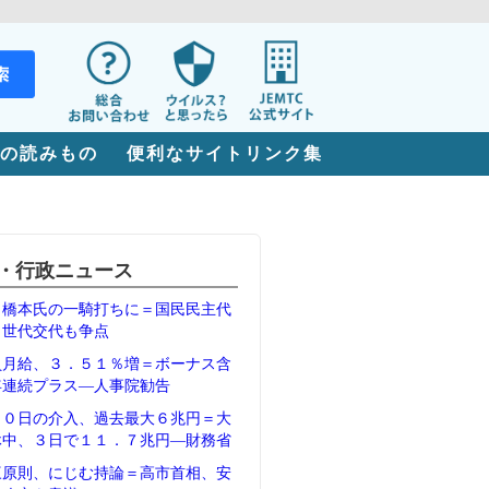
の読みもの
便利なサイトリンク集
・行政ニュース
、橋本氏の一騎打ちに＝国民民主代
、世代交代も争点
員月給、３．５１％増＝ボーナス含
年連続プラス―人事院勧告
３０日の介入、過去最大６兆円＝大
休中、３日で１１．７兆円―財務省
三原則、にじむ持論＝高市首相、安