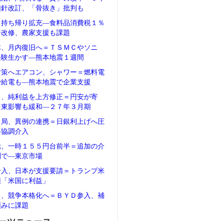
指針改訂、「骨抜き」批判も
、持ち帰り拡充―食料品消費税１％
ジ改修、農家支援も課題
体、月内復旧へ＝ＴＳＭＣやソニ
経験生かす―熊本地震１週間
対策へエアコン、シャワー＝燃料電
で給電も―熊本地震で企業支援
タ、純利益を上方修正＝円安が寄
中東影響も緩和―２７年３月期
当局、異例の連携＝日銀利上げへ圧
―協調介入
騰、一時１５５円台前半＝追加の介
測で―東京市場
介入、日本が支援要請＝トランプ米
領「米国に利益」
Ｖ、競争本格化へ＝ＢＹＤ参入、補
頼みに課題