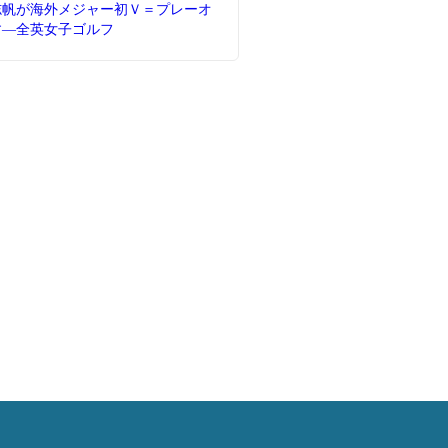
志帆が海外メジャー初Ｖ＝プレーオ
す―全英女子ゴルフ