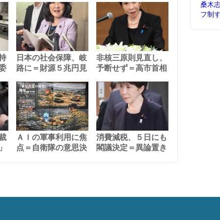
桑木
フ制
持
日本の社会保障、岐
非核三原則見直し、
委
路に＝財源５兆円見
予断せず＝高市首相
裁
ＡＩの軍事利用に焦
消費減税、５日にも
」
点＝自衛隊の意思決
閣議決定＝異論置き