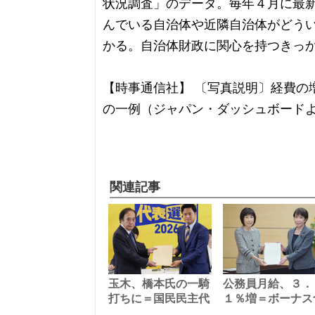
状況調査」のデータ。毎年４月に最
んでいる自治体や近隣自治体がどう
かる。自治体財政に関心を持つきっ
【時事通信社】 〔写真説明〕経費の
の一例（ジャパン・ダッシュボード
関連記事
玉木、橋本氏の一騎
公務員月給、３．
打ちに＝国民民主代
１％増＝ボーナス