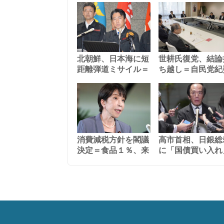
北朝鮮、日本海に短
世耕氏復党、結論
距離弾道ミサイル＝
ち越し＝自民党紀
消費減税方針を閣議
高市首相、日銀総
決定＝食品１％、来
に「国債買い入れ