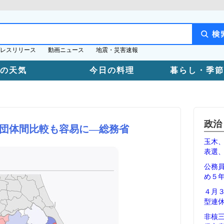
レスリリース
動画ニュース
地震・災害速報
日の天気
今日の料理
暮らし・季節
政治
団体間比較も容易に―総務省
玉木
表選
公務
め５
４月
型連
非核