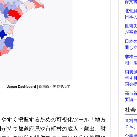
保文
北朝
日本
世耕
が審
日本
通し
非核
相、
消費
年４
国会
高市
要請
社会
りやすく把握するための可視化ツール「地方
食料
７％
国が持つ都道府県や市町村の歳入・歳出、財
企業