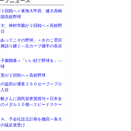
ーツニュース
が２回戦へ＝東海大甲府、健大高崎
全国高校野球
日大、神村学園が２回戦へ＝高校野
２日
和あってこその野球」＝きのこ雲目
復興語り継ぐ―元カープ捕手の長谷
ん
甲子園開幕＝「いい顔で野球を」―
野球
育英が２回戦へ＝高校野球
テの益田が通算２５０セーブ＝プロ
５人目
美帆さんに国民栄誉賞授与＝日本女
多のメダル１０個―スピードスケー
ＦＡ、子会社設立計画を撤回＝各大
盟の猛反発受け