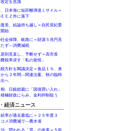
書改定を意識
鮮、日本海に短距離弾道ミサイル＝
のＥＥＺ外に落下
氏復党、結論持ち越し＝自民党紀委
査開始
の社会保障、岐路に＝財源５兆円見
立たず―消費減税
三原則見直し、予断せず＝高市首
消費税率戻す「私の覚悟」
減税方針を閣議決定＝食品１％、来
月から２年間―関連法案、秋の臨時
提出へ
首相、日銀総裁に「国債買い入れ」
＝積極財政にらみ、金利抑制狙う
・経済ニュース
自給率が過去最低に＝２５年度３
、コメ消費減で―農水省
統治、問われる「質」の改革＝５年