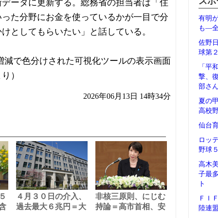
スポ
新データに更新する。総務省の担当者は「住
いった分野にお金を使っているかが一目で分
有明
も―
かけとしてもらいたい」と話している。
佐野
球第
増減で色分けされた可視化ツールの表示画面
「平
より）
撃、
部さ
2026年06月13日 14時34分
夏の
高校
仙台
ロッ
野球
高木
子最
ト
５
４月３０日の介入、
非核三原則、にじむ
ＦＩ
含
過去最大６兆円＝大
持論＝高市首相、安
陸連