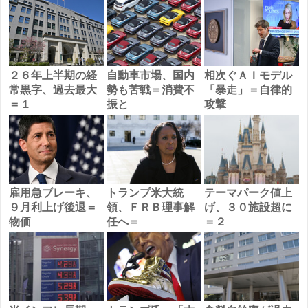
２６年上半期の経
自動車市場、国内
相次ぐＡＩモデル
常黒字、過去最大
勢も苦戦＝消費不
「暴走」＝自律的
＝１
振と
攻撃
雇用急ブレーキ、
トランプ米大統
テーマパーク値上
９月利上げ後退＝
領、ＦＲＢ理事解
げ、３０施設超に
物価
任へ＝
＝２