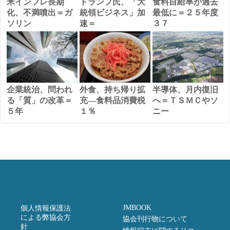
米インフレ長期
トランプ氏、「大
食料自給率が過去
化、不満噴出＝ガ
統領ビジネス」加
最低に＝２５年度
ソリン
速＝
３７
企業統治、問われ
外食、持ち帰り拡
半導体、月内復旧
る「質」の改革＝
充―食料品消費税
へ＝ＴＳＭＣやソ
５年
１％
ニー
JMBOOK
個人情報保護法
による弊協会方
協会刊行物について
針