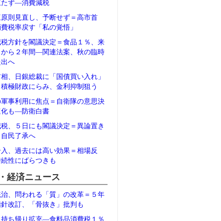
立たず―消費減税
三原則見直し、予断せず＝高市首
消費税率戻す「私の覚悟」
減税方針を閣議決定＝食品１％、来
月から２年間―関連法案、秋の臨時
提出へ
首相、日銀総裁に「国債買い入れ」
＝積極財政にらみ、金利抑制狙う
の軍事利用に焦点＝自衛隊の意思決
速化も―防衛白書
減税、５日にも閣議決定＝異論置き
、自民了承へ
介入、過去には高い効果＝相場反
持続性にばらつきも
・経済ニュース
統治、問われる「質」の改革＝５年
指針改訂、「骨抜き」批判も
、持ち帰り拡充―食料品消費税１％