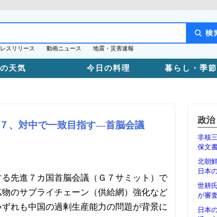
レスリリース
動画ニュース
地震・災害速報
日の天気
今日の料理
暮らし・季節
政治
７、対中で一致目指す―首脳会議
非核
保文
北朝
日本
する先進７カ国首脳会議（Ｇ７サミット）で
世耕
鉱物のサプライチェーン（供給網）強化など
が審
いずれも中国の過剰生産能力の問題が背景に
日本