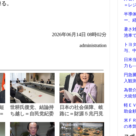
練る。
＝レ
半導
ー、
暑さ
2026年06月14日 08時02分
池車
トヨ
administration
与、
日米
力も
円急
入観
為替
大統
軽Ｅ
短
世耕氏復党、結論持
日本の社会保障、岐
助金
＝
ち越し＝自民党紀委
路に＝財源５兆円見
米Ｆ
の本