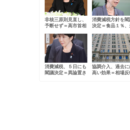
非核三原則見直し、
消費減税方針を閣
予断せず＝高市首相
決定＝食品１％、
消費減税、５日にも
協調介入、過去に
閣議決定＝異論置き
高い効果＝相場反