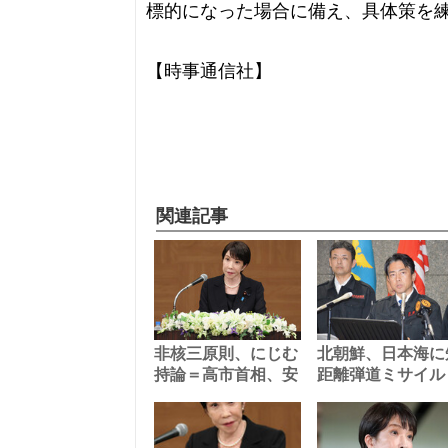
標的になった場合に備え、具体策を
【時事通信社】
関連記事
非核三原則、にじむ
北朝鮮、日本海に
持論＝高市首相、安
距離弾道ミサイル