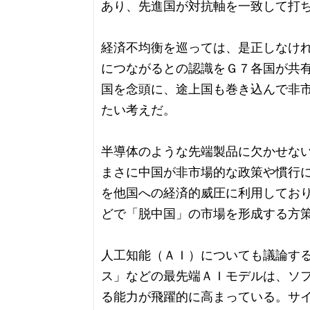
あり、先進国が対抗軸を一致して打
経済不均衡を巡っては、是正しなけ
につながるとの認識をＧ７各国が共
国を念頭に、途上国も巻き込んで非
たい考えだ。
半導体のような先端製品に欠かせな
まさに中国が非市場的な政策や慣行
を他国への経済的威圧に利用してお
どで「脱中国」の市場を形成する方
人工知能（ＡＩ）についても議論す
ス」などの最先端ＡＩモデルは、ソ
る能力が飛躍的に高まっている。サ