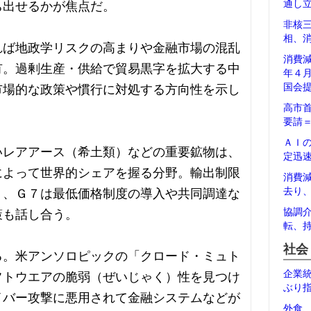
通し
ち出せるかが焦点だ。
非核
相、
れば地政学リスクの高まりや金融市場の混乱
消費
有。過剰生産・供給で貿易黒字を拡大する中
年４
国会
市場的な政策や慣行に対処する方向性を示し
高市
要請
ＡＩ
いレアアース（希土類）などの重要鉱物は、
定迅
によって世界的シェアを握る分野。輸出制限
消費
去り
り、Ｇ７は最低価格制度の導入や共同調達な
協調
策も話し合う。
転、
社会
る。米アンソロピックの「クロード・ミュト
企業
フトウエアの脆弱（ぜいじゃく）性を見つけ
ぶり
イバー攻撃に悪用されて金融システムなどが
外食