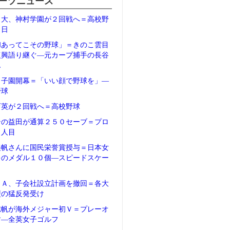
ーツニュース
日大、神村学園が２回戦へ＝高校野
２日
和あってこその野球」＝きのこ雲目
復興語り継ぐ―元カープ捕手の長谷
ん
甲子園開幕＝「いい顔で野球を」―
野球
育英が２回戦へ＝高校野球
テの益田が通算２５０セーブ＝プロ
５人目
美帆さんに国民栄誉賞授与＝日本女
多のメダル１０個―スピードスケー
ＦＡ、子会社設立計画を撤回＝各大
盟の猛反発受け
志帆が海外メジャー初Ｖ＝プレーオ
す―全英女子ゴルフ