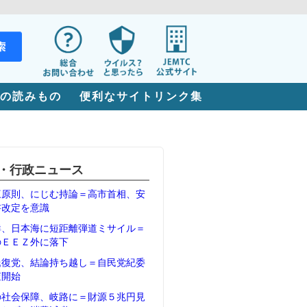
の読みもの
便利なサイトリンク集
・行政ニュース
三原則、にじむ持論＝高市首相、安
書改定を意識
鮮、日本海に短距離弾道ミサイル＝
のＥＥＺ外に落下
氏復党、結論持ち越し＝自民党紀委
査開始
の社会保障、岐路に＝財源５兆円見