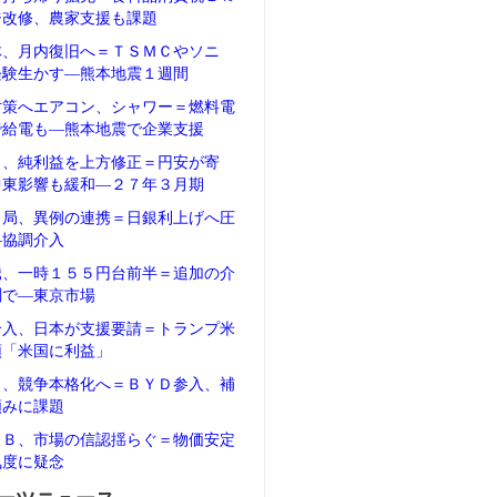
ジ改修、農家支援も課題
体、月内復旧へ＝ＴＳＭＣやソニ
経験生かす―熊本地震１週間
対策へエアコン、シャワー＝燃料電
で給電も―熊本地震で企業支援
タ、純利益を上方修正＝円安が寄
中東影響も緩和―２７年３月期
当局、異例の連携＝日銀利上げへ圧
―協調介入
騰、一時１５５円台前半＝追加の介
測で―東京市場
介入、日本が支援要請＝トランプ米
領「米国に利益」
Ｖ、競争本格化へ＝ＢＹＤ参入、補
頼みに課題
ＲＢ、市場の信認揺らぐ＝物価安定
気度に疑念