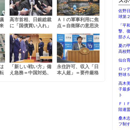
スポ
佐野
球第
議
高市首相、日銀総裁
ＡＩの軍事利用に焦
来
に「国債買い入れ」
点＝自衛隊の意思決
「平
撃、
部さ
夏の
高校
仙台
は
「新しい戦い方」備
永住許可、収入「日
ロッ
転
え急務＝中国対処、
本人超」＝要件厳格
野球
高木
子最
ト
ＦＩ
陸連
桑木
フ制