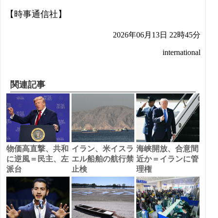
【時事通信社】
2026年06月13日 22時45分
international
関連記事
物価高直撃、共和
イラン、米イスラ
海峡開放、合意間
に逆風＝民主、左
エル船舶の航行禁
近か＝イランに管
派台
止検
理権