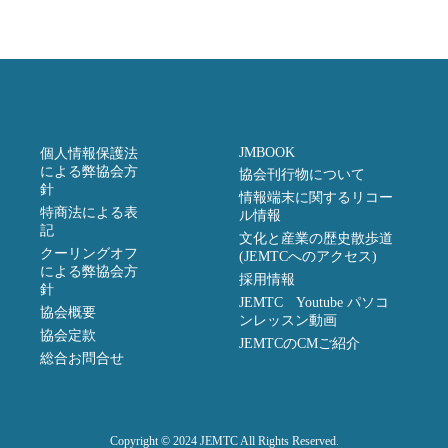
JMBOOK
個人情報保護法
による弊協会方
協会刊行物について
針
情報端末に関するリコー
特商法による表
ル情報
記
文化と産業の歴史散歩道
クーリングオフ
(JEMTCへのアクセス)
による弊協会方
採用情報
針
JEMTC Youtube パソコ
協会概要
ンレッスン動画
協会定款
JEMTCのCMご紹介
総合お問合せ
Copyright © 2024 JEMTC All Rights Reserved.