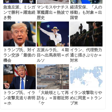
急進左派、ミシガ
マンモスやナチス
経済安保、「人の
ンで勝利＝躍進続
軍艦露出＝熱波で
移動」も対象＝出
き勢
歴史
国管
トランプ氏、対イ
左派ルラ氏、４期
イラン、代理勢力
ラン交渉「最後の
目へ出馬表明＝ボ
通じ揺さぶりか＝
機会
ルソ
対米
トランプ氏、イラ
「大統領として再
イラン攻撃取りや
ン攻撃見送り表明
訪を」＝首都近郊
めに同意＝トラン
＝ホ
「ケ
プ米