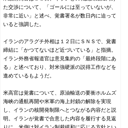
た交渉について、「ゴールには至っていないが、
非常に近い」と述べ、覚書署名が数日内に迫って
いると強調した。
イランのアラグチ外相は１２日にＳＮＳで、覚書
締結に「かつてないほど近づいている」と指摘。
イラン外務省報道官は意見集約の「最終段階にあ
る」と述べており、対米強硬派の説得工作などを
進めているもようだ。
米高官は覚書について、原油輸送の要衝ホルムズ
海峡の通航再開や米軍の海上封鎖の解除を実現
し、イランの核開発制限へとつながる内容だと説
明。イランが覚書で合意した内容を履行する見返
りに、米側は対イラン制裁緩和に応じる方針とい