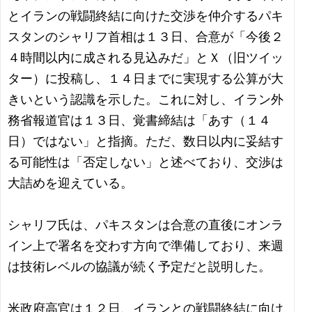
とイランの戦闘終結に向けた交渉を仲介するパキ
スタンのシャリフ首相は１３日、合意が「今後２
４時間以内に成される見込みだ」とＸ（旧ツイッ
ター）に投稿し、１４日までに実現する公算が大
きいという認識を示した。これに対し、イラン外
務省報道官は１３日、覚書締結は「あす（１４
日）ではない」と指摘。ただ、数日以内に妥結す
る可能性は「否定しない」と述べており、交渉は
大詰めを迎えている。
シャリフ氏は、パキスタンは合意の直後にオンラ
イン上で署名を交わす方向で準備しており、来週
は技術レベルの協議が続く予定だと説明した。
米政府高官は１２日、イランとの戦闘終結に向け