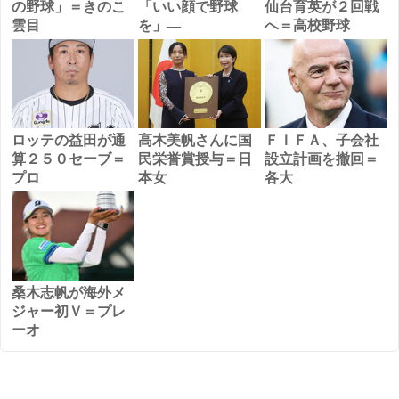
の野球」＝きのこ
「いい顔で野球
仙台育英が２回戦
雲目
を」―
へ＝高校野球
ロッテの益田が通
高木美帆さんに国
ＦＩＦＡ、子会社
算２５０セーブ＝
民栄誉賞授与＝日
設立計画を撤回＝
プロ
本女
各大
桑木志帆が海外メ
ジャー初Ｖ＝プレ
ーオ