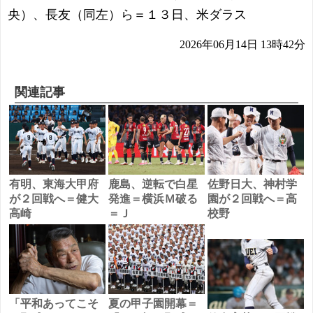
央）、長友（同左）ら＝１３日、米ダラス
2026年06月14日 13時42分
関連記事
有明、東海大甲府
鹿島、逆転で白星
佐野日大、神村学
が２回戦へ＝健大
発進＝横浜Ｍ破る
園が２回戦へ＝高
高崎
＝Ｊ
校野
「平和あってこそ
夏の甲子園開幕＝