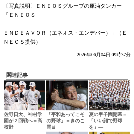
〔写真説明〕ＥＮＥＯＳグループの原油タンカー
「ＥＮＥＯＳ
ＥＮＤＥＡＶＯＲ（エネオス・エンデバー）」（Ｅ
ＮＥＯＳ提供）
2026年06月04日 09時37分
関連記事
佐野日大、神村学
「平和あってこそ
夏の甲子園開幕＝
園が２回戦へ＝高
の野球」＝きのこ
「いい顔で野球
校野
雲目
を」―