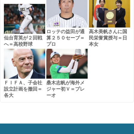
ロッテの益田が通
高木美帆さんに国
仙台育英が２回戦
算２５０セーブ＝
民栄誉賞授与＝日
へ＝高校野球
プロ
本女
ＦＩＦＡ、子会社
桑木志帆が海外メ
設立計画を撤回＝
ジャー初Ｖ＝プレ
各大
ーオ