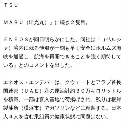
ＴＳＵ
ＭＡＲＵ（出光丸）」に続き２隻目。
ＥＮＥＯＳが同日明らかにした。同社は「（ペルシ
ャ）湾内に残る他船が一刻も早く安全にホルムズ海
峡を通過し、航海を再開できることを強く期待して
いる」とのコメントを出した。
エネオス・エンデバーは、クウェートとアラブ首長
国連邦（ＵＡＥ）産の原油計約３０万キロリットル
を積載。一部は喜入基地で荷揚げされ、残りは根岸
製油所（横浜市）でガソリンなどに精製する。日本
人４人を含む乗組員の健康状態に問題はない。