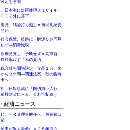
書改定を意識
鮮、日本海に短距離弾道ミサイル＝
のＥＥＺ外に落下
氏復党、結論持ち越し＝自民党紀委
査開始
の社会保障、岐路に＝財源５兆円見
立たず―消費減税
三原則見直し、予断せず＝高市首
消費税率戻す「私の覚悟」
減税方針を閣議決定＝食品１％、来
月から２年間―関連法案、秋の臨時
提出へ
首相、日銀総裁に「国債買い入れ」
＝積極財政にらみ、金利抑制狙う
・経済ニュース
統領、ＦＲＢ理事解任へ＝最高裁は
判断
自給率が過去最低に＝２５年度３