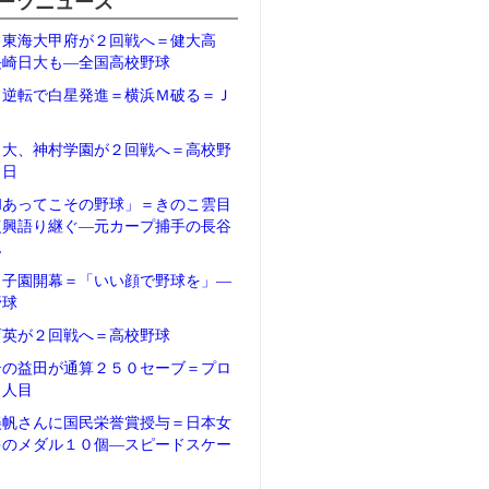
ーツニュース
、東海大甲府が２回戦へ＝健大高
長崎日大も―全国高校野球
、逆転で白星発進＝横浜Ｍ破る＝Ｊ
日大、神村学園が２回戦へ＝高校野
２日
和あってこその野球」＝きのこ雲目
復興語り継ぐ―元カープ捕手の長谷
ん
甲子園開幕＝「いい顔で野球を」―
野球
育英が２回戦へ＝高校野球
テの益田が通算２５０セーブ＝プロ
５人目
美帆さんに国民栄誉賞授与＝日本女
多のメダル１０個―スピードスケー