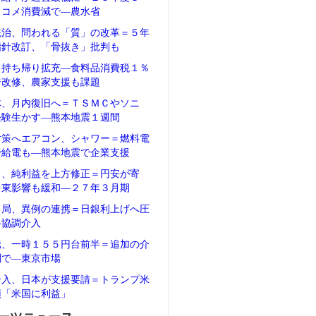
、コメ消費減で―農水省
統治、問われる「質」の改革＝５年
指針改訂、「骨抜き」批判も
、持ち帰り拡充―食料品消費税１％
ジ改修、農家支援も課題
体、月内復旧へ＝ＴＳＭＣやソニ
経験生かす―熊本地震１週間
対策へエアコン、シャワー＝燃料電
で給電も―熊本地震で企業支援
タ、純利益を上方修正＝円安が寄
中東影響も緩和―２７年３月期
当局、異例の連携＝日銀利上げへ圧
―協調介入
騰、一時１５５円台前半＝追加の介
測で―東京市場
介入、日本が支援要請＝トランプ米
領「米国に利益」