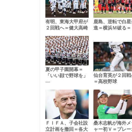
有明、東海大甲府が
鹿島、逆転で白星
２回戦へ＝健大高崎
進＝横浜Ｍ破る＝
夏の甲子園開幕＝
仙台育英が２回戦
「いい顔で野球を」
―
＝高校野球
ＦＩＦＡ、子会社設
桑木志帆が海外メ
立計画を撤回＝各大
ャー初Ｖ＝プレー