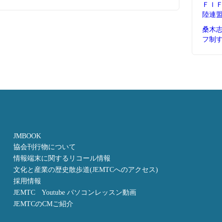
ＦＩ
陸連
桑木
フ制
JMBOOK
協会刊行物について
情報端末に関するリコール情報
文化と産業の歴史散歩道(JEMTCへのアクセス)
採用情報
JEMTC Youtube パソコンレッスン動画
JEMTCのCMご紹介