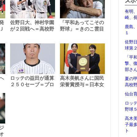
スポ
有明
崎、
発
佐野日大、神村学園
「平和あってこその
鹿島
Ｊ
が２回戦へ＝高校野
野球」＝きのこ雲目
１
佐野
球第
「平
撃、
部さ
へ
ロッテの益田が通算
高木美帆さんに国民
夏の
２５０セーブ＝プロ
栄誉賞授与＝日本女
高校
仙台
ロッ
野球
高木
子最
ジ
ト
オ