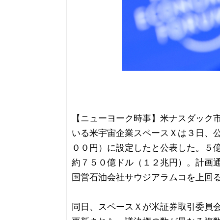
【ニューヨーク時事】米ナスダック
いる米宇宙企業スペースＸは３日、
００円）に設定したと公表した。５
約７５０億ドル（１２兆円）。計画
国営石油会社サウジアラムコを上回
同日、スペースＸが米証券取引委員