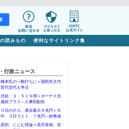
の読みもの
便利なサイトリンク集
・行政ニュース
、橋本氏の一騎打ちに＝国民民主代
、世代交代も争点
員月給、３．５１％増＝ボーナス含
年連続プラス―人事院勧告
３０日の介入、過去最大６兆円＝大
休中、３日で１１．７兆円―財務省
三原則、にじむ持論＝高市首相、安