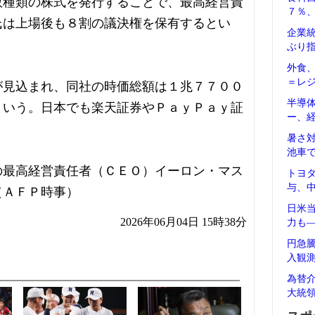
数種類の株式を発行することで、最高経営責
７％
氏は上場後も８割の議決権を保有するとい
企業
ぶり
外食
＝レ
が見込まれ、同社の時価総額は１兆７７００
半導
という。日本でも楽天証券やＰａｙＰａｙ証
ー、
暑さ
池車
の最高経営責任者（ＣＥＯ）イーロン・マス
トヨ
与、
（ＡＦＰ時事）
日米
2026年06月04日 15時38分
力も
円急
入観
為替
大統