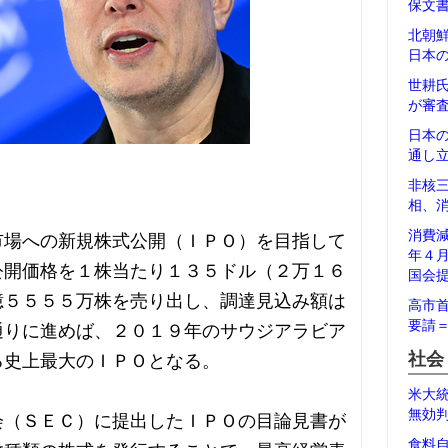
保文
北朝
日本
世耕
が審
日本
通し
非核
相、
消費
市場への新規株式公開（ＩＰＯ）を目指して
年４
公開価格を１株当たり１３５ドル（２万１６
国会
億５５５５万株を売り出し、調達見込み額は
高市
要請
通りに進めば、２０１９年のサウジアラビア
社会
る史上最大のＩＰＯとなる。
米大
無効
会（ＳＥＣ）に提出したＩＰＯの目論見書が
食料