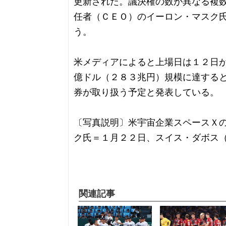
更新された。議決権の数が異なる複
任者（ＣＥＯ）のイーロン・マスク
う。
米メディアによると上場日は１２日
億ドル（２８３兆円）規模に達する
券が取り扱う予定と発表している。
〔写真説明〕米宇宙企業スペースＸ
ク氏＝１月２２日、スイス・ダボス
関連記事