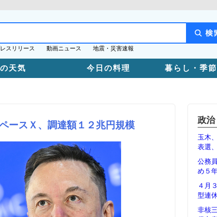
レスリリース
動画ニュース
地震・災害速報
日の天気
今日の料理
暮らし・季節
政治
ペースＸ、調達額１２兆円規模
玉木
表選
公務
め５
４月
型連
非核