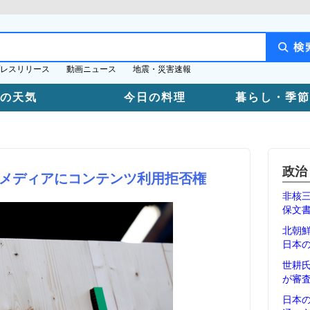
レスリリース
動画ニュース
地震・災害速報
日の天気
今日の料理
暮らし・季節
政治
メディアにコンテンツ利用拒否権
非核
保文
北朝
日本
世耕
が審
日本