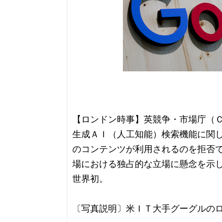
【ロンドン時事】英競争・市場庁（
生成ＡＩ（人工知能）検索機能に関
のコンテンツが利用されるのを拒否
場における独占的な立場に懸念を示
世界初。
〔写真説明〕米ＩＴ大手グーグルの