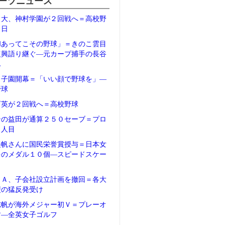
ーツニュース
日大、神村学園が２回戦へ＝高校野
２日
和あってこその野球」＝きのこ雲目
復興語り継ぐ―元カープ捕手の長谷
ん
甲子園開幕＝「いい顔で野球を」―
野球
育英が２回戦へ＝高校野球
テの益田が通算２５０セーブ＝プロ
５人目
美帆さんに国民栄誉賞授与＝日本女
多のメダル１０個―スピードスケー
ＦＡ、子会社設立計画を撤回＝各大
盟の猛反発受け
志帆が海外メジャー初Ｖ＝プレーオ
す―全英女子ゴルフ