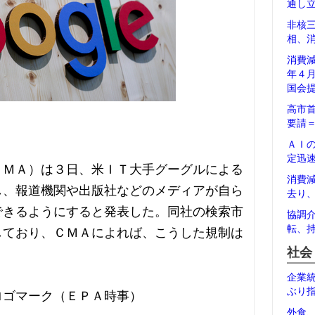
通し
非核
相、
消費
年４
国会
高市
要請
ＡＩ
定迅
ＣＭＡ）は３日、米ＩＴ大手グーグルによる
消費
し、報道機関や出版社などのメディアが自ら
去り
できるようにすると発表した。同社の検索市
協調
転、
しており、ＣＭＡによれば、こうした規制は
社会
企業
ぶり
ロゴマーク（ＥＰＡ時事）
外食