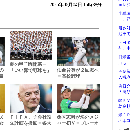
2026年06月04日 15時38分
＝レ
半導
ー、
暑さ
池車
トヨ
与、
日米
力も
夏の甲子園開幕＝
の
仙台育英が２回戦へ
「いい顔で野球を」
円急
目
―
＝高校野球
入観
為替
大統
軽Ｅ
助金
米Ｆ
民
ＦＩＦＡ、子会社設
桑木志帆が海外メジ
の本
女
立計画を撤回＝各大
ャー初Ｖ＝プレーオ