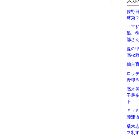
スポ
佐野
球第
「平
撃、
部さ
夏の
高校
仙台
ロッ
野球
高木
子最
ト
ＦＩ
陸連
桑木
フ制