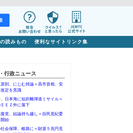
の読みもの
便利なサイトリンク集
・行政ニュース
三原則、にじむ持論＝高市首相、安
書改定を意識
鮮、日本海に短距離弾道ミサイル＝
のＥＥＺ外に落下
氏復党、結論持ち越し＝自民党紀委
査開始
の社会保障、岐路に＝財源５兆円見