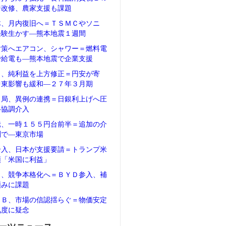
ジ改修、農家支援も課題
体、月内復旧へ＝ＴＳＭＣやソニ
経験生かす―熊本地震１週間
対策へエアコン、シャワー＝燃料電
で給電も―熊本地震で企業支援
タ、純利益を上方修正＝円安が寄
中東影響も緩和―２７年３月期
当局、異例の連携＝日銀利上げへ圧
―協調介入
騰、一時１５５円台前半＝追加の介
測で―東京市場
介入、日本が支援要請＝トランプ米
領「米国に利益」
Ｖ、競争本格化へ＝ＢＹＤ参入、補
頼みに課題
ＲＢ、市場の信認揺らぐ＝物価安定
気度に疑念