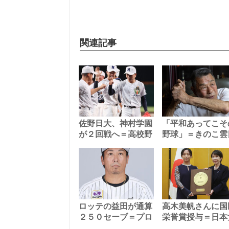
関連記事
佐野日大、神村学園
「平和あってこそ
が２回戦へ＝高校野
野球」＝きのこ雲
ロッテの益田が通算
高木美帆さんに国
２５０セーブ＝プロ
栄誉賞授与＝日本