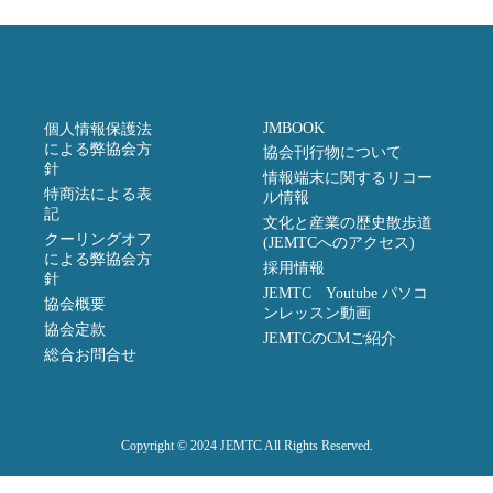
JMBOOK
個人情報保護法
による弊協会方
協会刊行物について
針
情報端末に関するリコー
特商法による表
ル情報
記
文化と産業の歴史散歩道
クーリングオフ
(JEMTCへのアクセス)
による弊協会方
採用情報
針
JEMTC Youtube パソコ
協会概要
ンレッスン動画
協会定款
JEMTCのCMご紹介
総合お問合せ
Copyright © 2024 JEMTC All Rights Reserved.