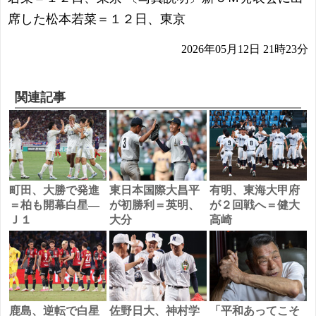
席した松本若菜＝１２日、東京
2026年05月12日 21時23分
関連記事
町田、大勝で発進
東日本国際大昌平
有明、東海大甲府
＝柏も開幕白星―
が初勝利＝英明、
が２回戦へ＝健大
Ｊ１
大分
高崎
鹿島、逆転で白星
佐野日大、神村学
「平和あってこそ