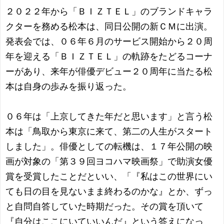
２０２２年から「ＢＩＺＴＥＬ」のブランドキャラ
クターを務める松本は、同日公開の新ＣＭに出演。
発表会では、０６年６月のサービス開始から２０周
年を迎える「ＢＩＺＴＥＬ」の軌跡をたどるコーナ
ーがあり、来年が俳優デビュー２０周年に当たる松
本は自身の歩みを振り返った。
０６年は「上京してきた年だと思います」と言う松
本は「鳥取から東京に来て、第二の人生がスタート
しました」。俳優としての転機は、１７年公開の映
画が対象の「第３９回ヨコハマ映画祭」で助演女優
賞を受賞したことだといい、「『私はこの世界にい
ても日の目を見ないまま終わるのかな』とか、ずっ
と自問自答していた時期だった。その賞を頂いて
『自分はここにいていいんだ』という答えになっ