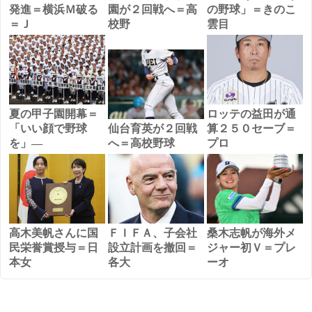
発進＝横浜Ｍ破る
園が２回戦へ＝高
の野球」＝きのこ
＝Ｊ
校野
雲目
夏の甲子園開幕＝
ロッテの益田が通
「いい顔で野球
仙台育英が２回戦
算２５０セーブ＝
を」―
へ＝高校野球
プロ
高木美帆さんに国
ＦＩＦＡ、子会社
桑木志帆が海外メ
民栄誉賞授与＝日
設立計画を撤回＝
ジャー初Ｖ＝プレ
本女
各大
ーオ