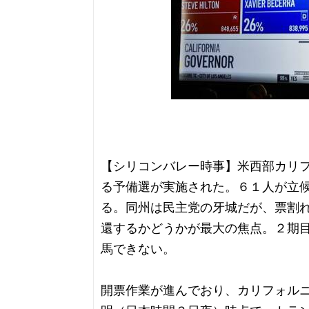
【シリコンバレー時事】米西部カリ
る予備選が実施された。６１人が立
る。同州は民主党の牙城だが、票割
還するかどうかが最大の焦点。２期
馬できない。
開票作業が進んでおり、カリフォル