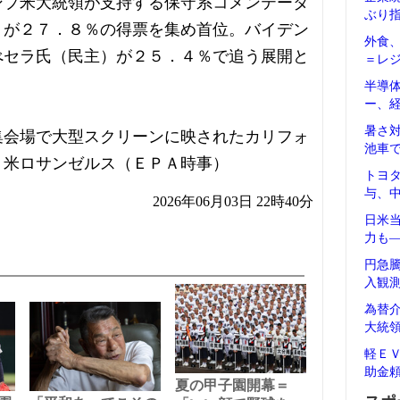
ンプ米大統領が支持する保守系コメンテータ
ぶり
）が２７．８％の得票を集め首位。バイデン
外食
べセラ氏（民主）が２５．４％で追う展開と
＝レ
半導
ー、
暑さ
集会場で大型スクリーンに映されたカリフォ
池車
、米ロサンゼルス（ＥＰＡ時事）
トヨ
与、
2026年06月03日 22時40分
日米
力も
円急
入観
為替
大統
軽Ｅ
助金
夏の甲子園開幕＝