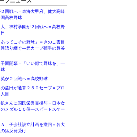
ーツニュース
が２回戦へ＝東海大甲府、健大高崎
全国高校野球
日大、神村学園が２回戦へ＝高校野
２日
和あってこその野球」＝きのこ雲目
復興語り継ぐ―元カープ捕手の長谷
ん
甲子園開幕＝「いい顔で野球を」―
野球
育英が２回戦へ＝高校野球
テの益田が通算２５０セーブ＝プロ
５人目
美帆さんに国民栄誉賞授与＝日本女
多のメダル１０個―スピードスケー
ＦＡ、子会社設立計画を撤回＝各大
盟の猛反発受け