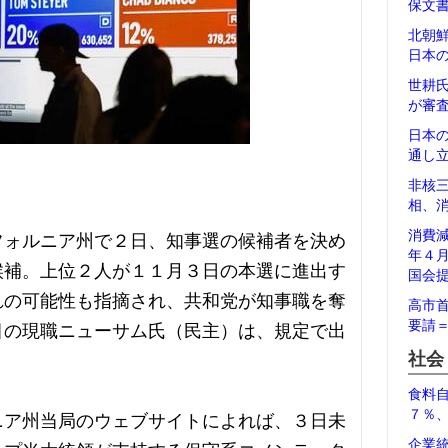
保文
北朝
日本
世耕
が審
日本
通し
非核
相、
消費
フォルニア州で２日、知事選の候補者を決め
年４
候補。上位２人が１１月３日の本選に進出す
国会
れの可能性も指摘され、共和党が知事職を奪
高市
要請
目の現職ニューサム氏（民主）は、規定で出
社会
食料
７％
ニア州当局のウェブサイトによれば、３日未
企業