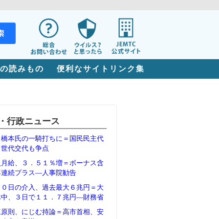
の読みもの
便利なサイトリンク集
・行政ニュース
、橋本氏の一騎打ちに＝国民民主代
、世代交代も争点
員月給、３．５１％増＝ボーナス含
年連続プラス―人事院勧告
３０日の介入、過去最大６兆円＝大
休中、３日で１１．７兆円―財務省
三原則、にじむ持論＝高市首相、安