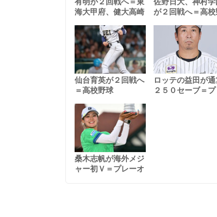
有明が２回戦へ＝東
佐野日大、神村学
海大甲府、健大高崎
が２回戦へ＝高校
仙台育英が２回戦へ
ロッテの益田が通
＝高校野球
２５０セーブ＝プ
桑木志帆が海外メジ
ャー初Ｖ＝プレーオ