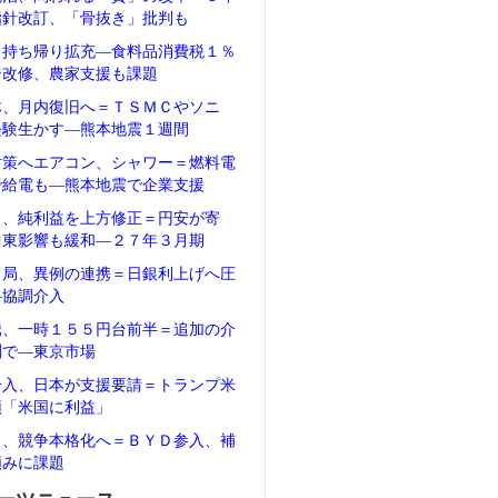
指針改訂、「骨抜き」批判も
、持ち帰り拡充―食料品消費税１％
ジ改修、農家支援も課題
体、月内復旧へ＝ＴＳＭＣやソニ
経験生かす―熊本地震１週間
対策へエアコン、シャワー＝燃料電
で給電も―熊本地震で企業支援
タ、純利益を上方修正＝円安が寄
中東影響も緩和―２７年３月期
当局、異例の連携＝日銀利上げへ圧
―協調介入
騰、一時１５５円台前半＝追加の介
測で―東京市場
介入、日本が支援要請＝トランプ米
領「米国に利益」
Ｖ、競争本格化へ＝ＢＹＤ参入、補
頼みに課題