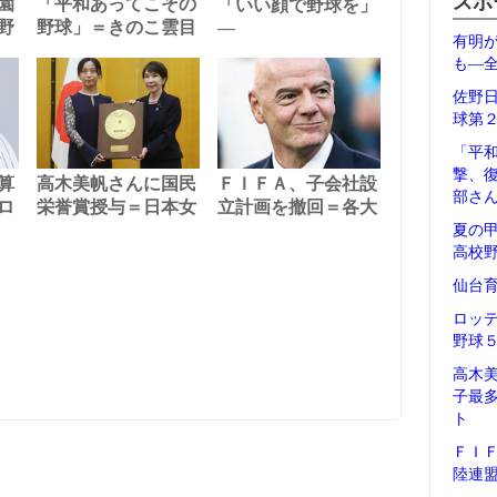
スポ
園
「平和あってこその
「いい顔で野球を」
野
野球」＝きのこ雲目
―
有明
も―
佐野
球第
「平
撃、
算
高木美帆さんに国民
ＦＩＦＡ、子会社設
部さ
ロ
栄誉賞授与＝日本女
立計画を撤回＝各大
夏の
高校
仙台
ロッ
野球
高木
子最
ト
ＦＩ
陸連