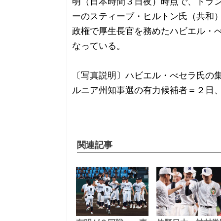
明（日本時間３日夜）時点で、トラ
ーのスティーブ・ヒルトン氏（共和
政権で厚生長官を務めたハビエル・
なっている。
〔写真説明〕ハビエル・べセラ氏の
ルニア州知事選の有力候補者＝２日
関連記事