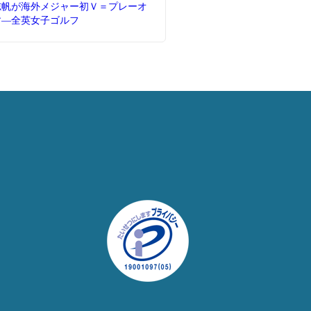
志帆が海外メジャー初Ｖ＝プレーオ
す―全英女子ゴルフ