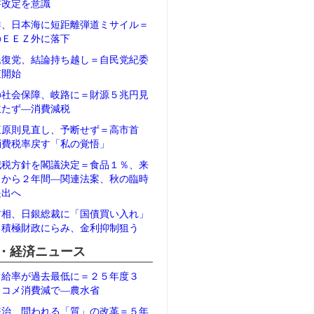
書改定を意識
鮮、日本海に短距離弾道ミサイル＝
のＥＥＺ外に落下
氏復党、結論持ち越し＝自民党紀委
査開始
の社会保障、岐路に＝財源５兆円見
立たず―消費減税
三原則見直し、予断せず＝高市首
消費税率戻す「私の覚悟」
減税方針を閣議決定＝食品１％、来
月から２年間―関連法案、秋の臨時
提出へ
首相、日銀総裁に「国債買い入れ」
＝積極財政にらみ、金利抑制狙う
・経済ニュース
自給率が過去最低に＝２５年度３
、コメ消費減で―農水省
統治、問われる「質」の改革＝５年