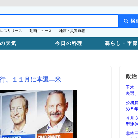
レスリリース
動画ニュース
地震・災害速報
日の天気
今日の料理
暮らし・季節
政治
行、１１月に本選―米
玉木
表選
公務
め５
４月
型連
非核