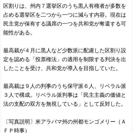
区割りは、州内７選挙区のうち黒人有権者が多数を
占める選挙区を二つから一つに減らす内容。現在は
民主党が保有する議席の一つを共和党が奪還する可
能性がある。
最高裁が４月に黒人など少数派に配慮した区割り設
定を認める「投票権法」の適用を制限する判決を出
したことを受け、共和党が導入を目指していた。
最高裁は９人の判事のうち保守派６人、リベラル派
３人で構成。リベラル派判事は「民主主義の価値と
法の支配の双方を無視している」として反対した。
〔写真説明〕米アラバマ州の州都モンゴメリー（Ａ
ＦＰ時事）