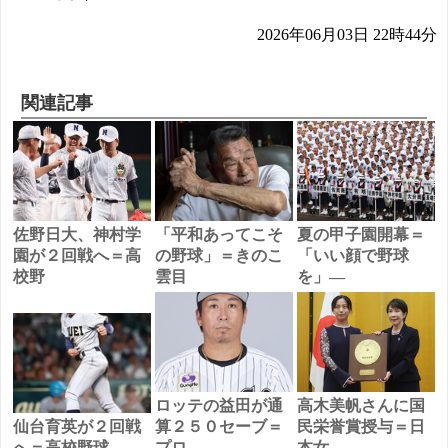
2026年06月03日 22時44分
関連記事
佐野日大、神村学
「平和あってこそ
夏の甲子園開幕＝
園が２回戦へ＝高
の野球」＝きのこ
「いい顔で野球
校野
雲目
を」―
ロッテの益田が通
高木美帆さんに国
仙台育英が２回戦
算２５０セーブ＝
民栄誉賞授与＝日
へ＝高校野球
プロ
本女