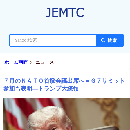
ホーム画面
ニュース
７月のＮＡＴＯ首脳会議出席へ＝Ｇ７サミット
参加も表明―トランプ大統領