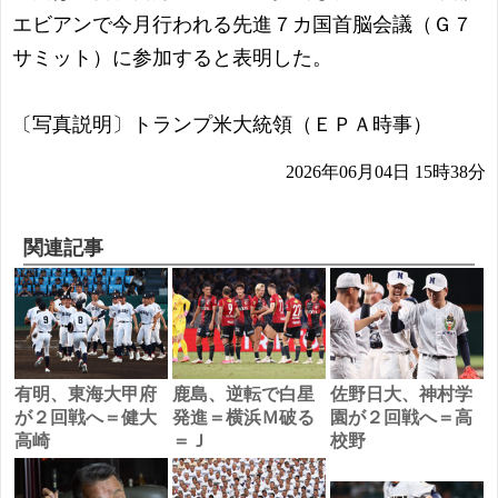
エビアンで今月行われる先進７カ国首脳会議（Ｇ７
サミット）に参加すると表明した。
〔写真説明〕トランプ米大統領（ＥＰＡ時事）
2026年06月04日 15時38分
関連記事
有明、東海大甲府
鹿島、逆転で白星
佐野日大、神村学
が２回戦へ＝健大
発進＝横浜Ｍ破る
園が２回戦へ＝高
高崎
＝Ｊ
校野