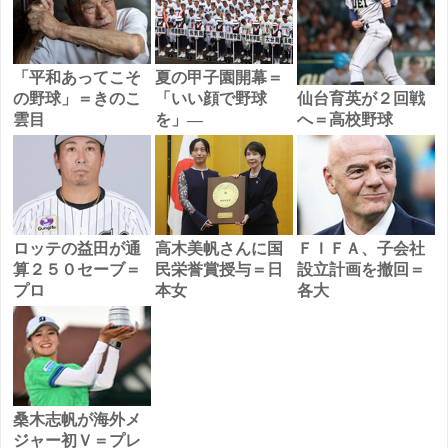
「平和あってこそ
夏の甲子園開幕＝
の野球」＝きのこ
「いい顔で野球
仙台育英が２回戦
雲目
を」―
へ＝高校野球
ロッテの益田が通
高木美帆さんに国
ＦＩＦＡ、子会社
算２５０セーブ＝
民栄誉賞授与＝日
設立計画を撤回＝
プロ
本女
各大
桑木志帆が海外メ
ジャー初Ｖ＝プレ