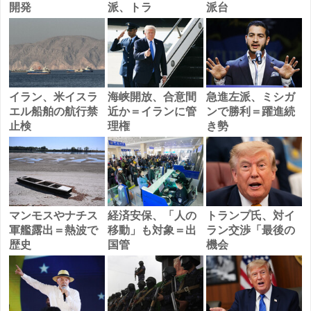
開発
派、トラ
派台
イラン、米イスラ
海峡開放、合意間
急進左派、ミシガ
エル船舶の航行禁
近か＝イランに管
ンで勝利＝躍進続
止検
理権
き勢
マンモスやナチス
経済安保、「人の
トランプ氏、対イ
軍艦露出＝熱波で
移動」も対象＝出
ラン交渉「最後の
歴史
国管
機会