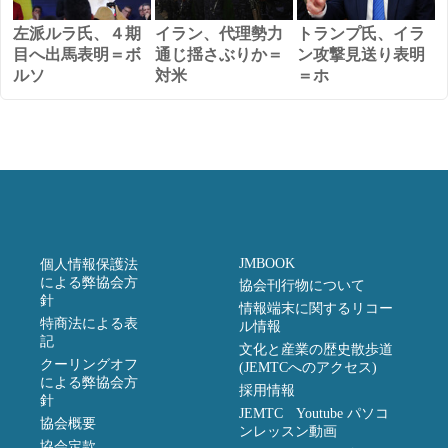
左派ルラ氏、４期
イラン、代理勢力
トランプ氏、イラ
目へ出馬表明＝ボ
通じ揺さぶりか＝
ン攻撃見送り表明
ルソ
対米
＝ホ
JMBOOK
個人情報保護法
による弊協会方
協会刊行物について
針
情報端末に関するリコー
特商法による表
ル情報
記
文化と産業の歴史散歩道
クーリングオフ
(JEMTCへのアクセス)
による弊協会方
採用情報
針
JEMTC Youtube パソコ
協会概要
ンレッスン動画
協会定款