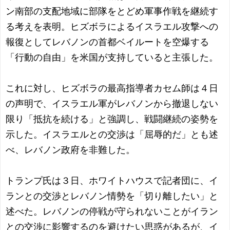
ン南部の支配地域に部隊をとどめ軍事作戦を継続す
る考えを表明。ヒズボラによるイスラエル攻撃への
報復としてレバノンの首都ベイルートを空爆する
「行動の自由」を米国が支持していると主張した。
これに対し、ヒズボラの最高指導者カセム師は４日
の声明で、イスラエル軍がレバノンから撤退しない
限り「抵抗を続ける」と強調し、戦闘継続の姿勢を
示した。イスラエルとの交渉は「屈辱的だ」とも述
べ、レバノン政府を非難した。
トランプ氏は３日、ホワイトハウスで記者団に、イ
ランとの交渉とレバノン情勢を「切り離したい」と
述べた。レバノンの停戦が守られないことがイラン
との交渉に影響するのを避けたい思惑があるが、イ