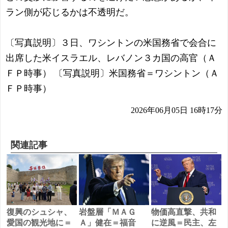
ラン側が応じるかは不透明だ。
〔写真説明〕３日、ワシントンの米国務省で会合に
出席した米イスラエル、レバノン３カ国の高官（Ａ
ＦＰ時事） 〔写真説明〕米国務省＝ワシントン（Ａ
ＦＰ時事）
2026年06月05日 16時17分
関連記事
復興のシュシャ、
岩盤層「ＭＡＧ
物価高直撃、共和
愛国の観光地に＝
Ａ」健在＝福音
に逆風＝民主、左