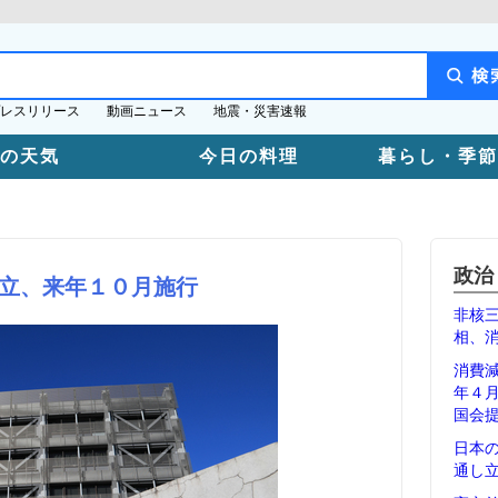
レスリリース
動画ニュース
地震・災害速報
日の天気
今日の料理
暮らし・季節
政治
立、来年１０月施行
非核
相、
消費
年４
国会
日本
通し