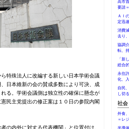
高市
要請
ＡＩ
定迅
消費
去り
協調
転、
「新
総合
永住
から特殊法人に改編する新しい日本学術会議
化、
明、日本維新の会の賛成多数により可決、成
自民
される。学術会議側は独立性の確保に懸念が
し切
立憲民主党提出の修正案は１０日の参院内閣
社会
外食
＝レ
学者の内外に対する代表機関」と位置付け、
半導