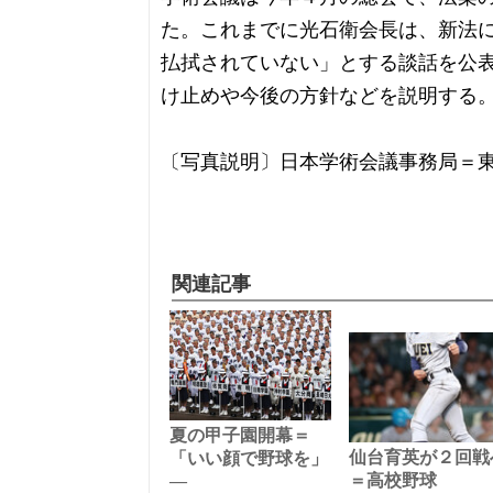
た。これまでに光石衛会長は、新法
払拭されていない」とする談話を公
け止めや今後の方針などを説明する
〔写真説明〕日本学術会議事務局＝
関連記事
夏の甲子園開幕＝
仙台育英が２回戦
「いい顔で野球を」
―
＝高校野球