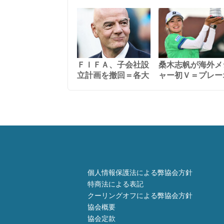
ＦＩＦＡ、子会社設
桑木志帆が海外メ
立計画を撤回＝各大
ャー初Ｖ＝プレー
個人情報保護法による弊協会方針
特商法による表記
クーリングオフによる弊協会方針
協会概要
協会定款