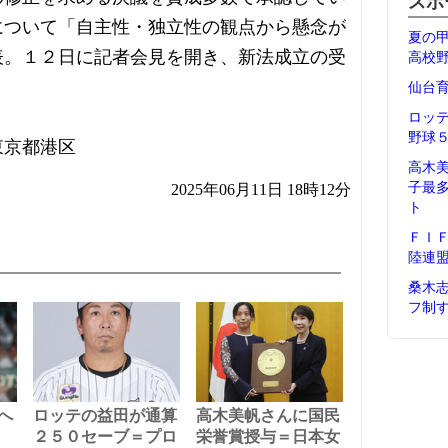
スポ
について「自主性・独立性の観点から懸念が
夏の
表。１２日に記者会見を開き、新法成立の受
高校
。
仙台
ロッ
野球
東京都港区
高木
子最
2025年06月11日 18時12分
ト
ＦＩ
陸連
桑木
フ制
へ
ロッテの益田が通算
高木美帆さんに国民
２５０セーブ＝プロ
栄誉賞授与＝日本女