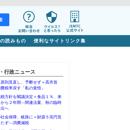
の読みもの
便利なサイトリンク集
・行政ニュース
三原則見直し、予断せず＝高市首
消費税率戻す「私の覚悟」
減税方針を閣議決定＝食品１％、来
月から２年間―関連法案、秋の臨時
提出へ
の社会保障、岐路に＝財源５兆円見
立たず―消費減税