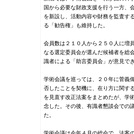
国から必要な財政支援を行う一方、
を新設し、活動内容や財務を監査す
る「勧告権」も維持した。
会員数は２１０人から２５０人に増
なる選定委員会が選んだ候補者を総
識者による「助言委員会」が意見で
学術会議を巡っては、２０年に菅義
否したことを契機に、在り方に関す
を見直す改正法案をまとめたが、学
念した。その後、有識者懇談会での
た。
学術会議は今年４月の総会で、法案