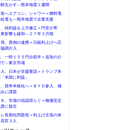
経験生かす―熊本地震１週間
対策へエアコン、シャワー＝燃料電
で給電も―熊本地震で企業支援
タ、純利益を上方修正＝円安が寄
中東影響も緩和―２７年３月期
当局、異例の連携＝日銀利上げへ圧
―協調介入
騰、一時１５５円台前半＝追加の介
測で―東京市場
介入、日本が支援要請＝トランプ米
領「米国に利益」
Ｖ、競争本格化へ＝ＢＹＤ参入、補
頼みに課題
ＲＢ、市場の信認揺らぐ＝物価安定
気度に疑念
フレ長期化問題視＝利上げ主張の米
Ｂ高官３人