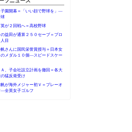
ーツニュース
甲子園開幕＝「いい顔で野球を」―
野球
育英が２回戦へ＝高校野球
テの益田が通算２５０セーブ＝プロ
５人目
美帆さんに国民栄誉賞授与＝日本女
多のメダル１０個―スピードスケー
ＦＡ、子会社設立計画を撤回＝各大
盟の猛反発受け
志帆が海外メジャー初Ｖ＝プレーオ
す―全英女子ゴルフ