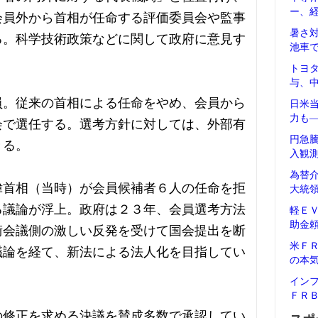
ー、
会員外から首相が任命する評価委員会や監事
暑さ
る。科学技術政策などに関して政府に意見す
池車
トヨ
与、
員。従来の首相による任命をやめ、会員から
日米
力も
会で選任する。選考方針に対しては、外部有
円急
きる。
入観
為替
偉首相（当時）が会員候補者６人の任命を拒
大統
る議論が浮上。政府は２３年、会員選考方法
軽Ｅ
助金
術会議側の激しい反発を受けて国会提出を断
米Ｆ
議論を経て、新法による法人化を目指してい
の本
イン
ＦＲ
の修正を求める決議を賛成多数で承認してい