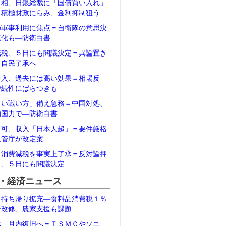
首相、日銀総裁に「国債買い入れ」
＝積極財政にらみ、金利抑制狙う
の軍事利用に焦点＝自衛隊の意思決
速化も―防衛白書
減税、５日にも閣議決定＝異論置き
、自民了承へ
介入、過去には高い効果＝相場反
持続性にばらつきも
しい戦い方」備え急務＝中国対処、
的国力で―防衛白書
許可、収入「日本人超」＝要件厳格
入管庁が改定案
、消費減税を事実上了承＝反対論押
る、５日にも閣議決定
・経済ニュース
、持ち帰り拡充―食料品消費税１％
ジ改修、農家支援も課題
体、月内復旧へ＝ＴＳＭＣやソニ