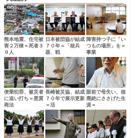
熊本地震、住宅被
日本被団協が結成
障害持つ子に「い
害２万棟＝死者３
７０年＝「核兵
つもの場所」を＝
９人
器、戦
事業
便乗犯罪、被災者
長崎被災協、結成
眼前で母失い、核
に追い打ち＝悪質
７０年で展示更新
廃絶にささげた生
商法
＝活
涯＝