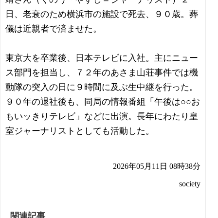
日、老衰のため横浜市の施設で死去、９０歳。葬
儀は近親者で済ませた。
東京大を卒業後、日本テレビに入社。主にニュー
ス部門を担当し、７２年のあさま山荘事件では機
動隊の突入の日に９時間に及ぶ生中継を行った。
９０年の退社後も、同局の情報番組「午後は○○お
もいッきりテレビ」などに出演。長年にわたり皇
室ジャーナリストとしても活動した。
2026年05月11日 08時38分
society
関連記事