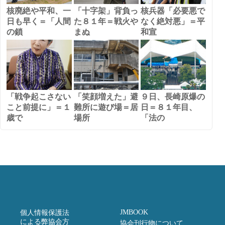
核廃絶や平和、一
「十字架」背負っ
核兵器「必要悪で
日も早く＝「人間
た８１年＝戦火や
なく絶対悪」＝平
の鎖
まぬ
和宣
「戦争起こさない
「笑顔増えた」避
９日、長崎原爆の
こと前提に」＝１
難所に遊び場＝居
日＝８１年目、
歳で
場所
「法の
JMBOOK
個人情報保護法
による弊協会方
協会刊行物について