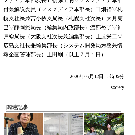
メディア本部次長）後藤正明▽マスメディア本部
付兼解説委員（マスメディア本部長）田畑裕▽札
幌支社長兼苫小牧支局長（札幌支社次長）大月克
巳▽静岡総局長（編集局内政部長）渡部裕子▽神
戸総局長（大阪支社次長兼編集部長）上原栄二▽
広島支社長兼編集部長（システム開発局総務兼情
報企画管理部長）土田剛（以上７月１日）。
2026年05月12日 15時05分
society
関連記事