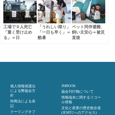
工場で９人死亡
「うれしい限り」
ペット同伴避難、
「重く受け止め
「一日も早く」＝
飼い主安心＝被災
る」＝日
酷暑
直後
JMBOOK
個人情報保護法
による弊協会方
協会刊行物について
針
情報端末に関するリコー
特商法による表
ル情報
記
文化と産業の歴史散歩道
クーリングオフ
(JEMTCへのアクセス)