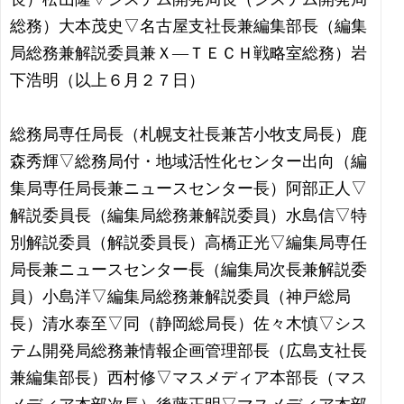
総務）大本茂史▽名古屋支社長兼編集部長（編集
局総務兼解説委員兼Ｘ―ＴＥＣＨ戦略室総務）岩
下浩明（以上６月２７日）
総務局専任局長（札幌支社長兼苫小牧支局長）鹿
森秀輝▽総務局付・地域活性化センター出向（編
集局専任局長兼ニュースセンター長）阿部正人▽
解説委員長（編集局総務兼解説委員）水島信▽特
別解説委員（解説委員長）高橋正光▽編集局専任
局長兼ニュースセンター長（編集局次長兼解説委
員）小島洋▽編集局総務兼解説委員（神戸総局
長）清水泰至▽同（静岡総局長）佐々木慎▽シス
テム開発局総務兼情報企画管理部長（広島支社長
兼編集部長）西村修▽マスメディア本部長（マス