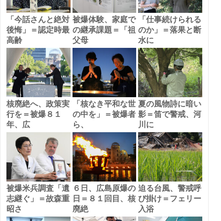
「今話さんと絶対
被爆体験、家庭で
「仕事続けられる
後悔」＝認定時最
の継承課題＝「祖
のか」＝落果と断
高齢
父母
水に
核廃絶へ、政策実
「核なき平和な世
夏の風物詩に暗い
行を＝被爆８１
の中を」＝被爆者
影＝笛で警戒、河
年、広
ら、
川に
被爆米兵調査「遺
６日、広島原爆の
迫る台風、警戒呼
志継ぐ」＝故森重
日＝８１回目、核
び掛け＝フェリー
昭さ
廃絶
入浴