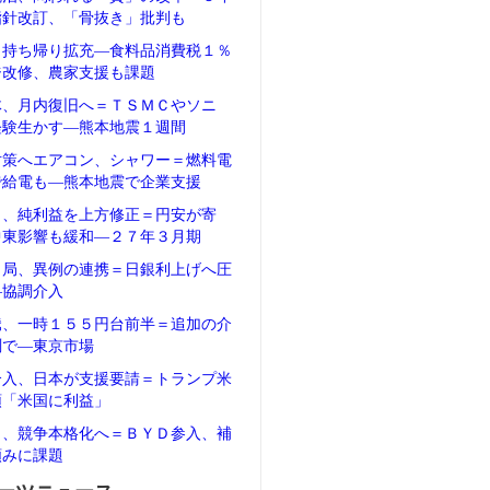
指針改訂、「骨抜き」批判も
、持ち帰り拡充―食料品消費税１％
ジ改修、農家支援も課題
体、月内復旧へ＝ＴＳＭＣやソニ
経験生かす―熊本地震１週間
対策へエアコン、シャワー＝燃料電
で給電も―熊本地震で企業支援
タ、純利益を上方修正＝円安が寄
中東影響も緩和―２７年３月期
当局、異例の連携＝日銀利上げへ圧
―協調介入
騰、一時１５５円台前半＝追加の介
測で―東京市場
介入、日本が支援要請＝トランプ米
領「米国に利益」
Ｖ、競争本格化へ＝ＢＹＤ参入、補
頼みに課題