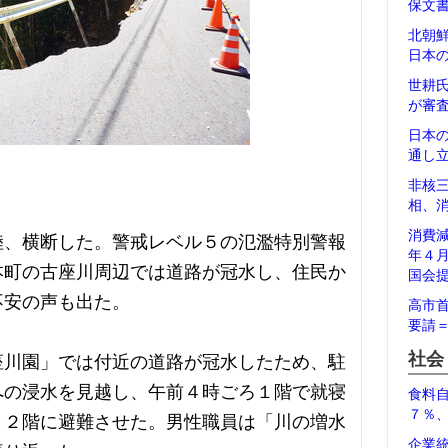
保文
北朝
日本
世耕
が審
日本
通し
非核
相、
消費
陸、横断した。警戒レベル５の氾濫特別警報
年４
本町の古座川周辺では道路が冠水し、住民か
国会
不安の声も出た。
高市
要請
社会
座川園」では付近の道路が冠水したため、駐
への浸水を見越し、午前４時ごろ１階で就寝
食料
７％
と２階に避難させた。男性職員は「川の増水
企業