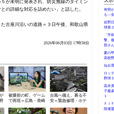
スポ
ル５が未明に発表され、防災無線のタイミン
ごとの詳細な対応を詰めたい」と話した。
有明
も―
佐野
した古座川沿いの道路＝３日午後、和歌山県
球第
「平
撃、
2026年06月03日 17時58分
部さ
夏の
高校
仙台
ロッ
野球
高木
子最
が
被爆前の町、ゲーム
台風へ備え、募る不
ト
野
で再現＝広島・長崎
安＝緊急修理・ホテ
ＦＩ
陸連