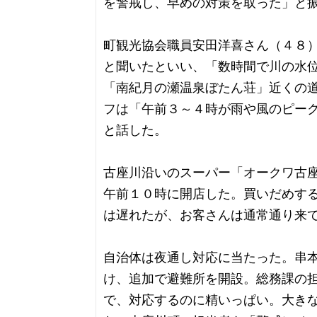
を警戒し、早めの対策を取った」と
町観光協会職員安田洋喜さん（４８
と聞いたといい、「数時間で川の水
「南紀月の瀬温泉ぼたん荘」近くの
フは「午前３～４時が雨や風のピー
と話した。
古座川沿いのスーパー「オークワ古
午前１０時に開店した。買いだめす
は遅れたが、お客さんは通常通り来
自治体は夜通し対応に当たった。串
け、追加で避難所を開設。総務課の
で、対応するのに精いっぱい。大き