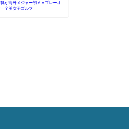
志帆が海外メジャー初Ｖ＝プレーオ
す―全英女子ゴルフ