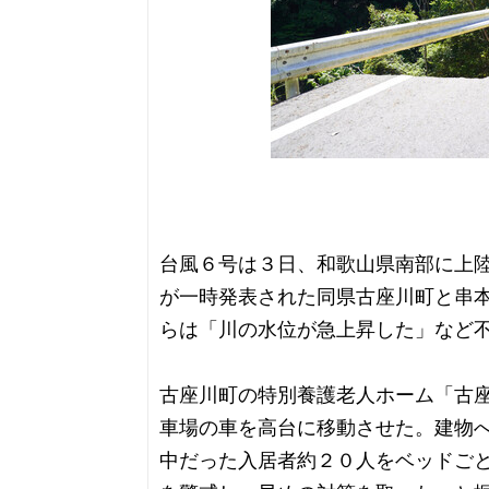
台風６号は３日、和歌山県南部に上
が一時発表された同県古座川町と串
らは「川の水位が急上昇した」など
古座川町の特別養護老人ホーム「古
車場の車を高台に移動させた。建物
中だった入居者約２０人をベッドご