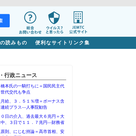
の読みもの
便利なサイトリンク集
・行政ニュース
、橋本氏の一騎打ちに＝国民民主代
、世代交代も争点
員月給、３．５１％増＝ボーナス含
年連続プラス―人事院勧告
３０日の介入、過去最大６兆円＝大
休中、３日で１１．７兆円―財務省
三原則、にじむ持論＝高市首相、安