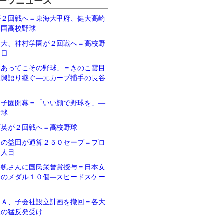
ーツニュース
が２回戦へ＝東海大甲府、健大高崎
全国高校野球
日大、神村学園が２回戦へ＝高校野
２日
和あってこその野球」＝きのこ雲目
復興語り継ぐ―元カープ捕手の長谷
ん
甲子園開幕＝「いい顔で野球を」―
野球
育英が２回戦へ＝高校野球
テの益田が通算２５０セーブ＝プロ
５人目
美帆さんに国民栄誉賞授与＝日本女
多のメダル１０個―スピードスケー
ＦＡ、子会社設立計画を撤回＝各大
盟の猛反発受け