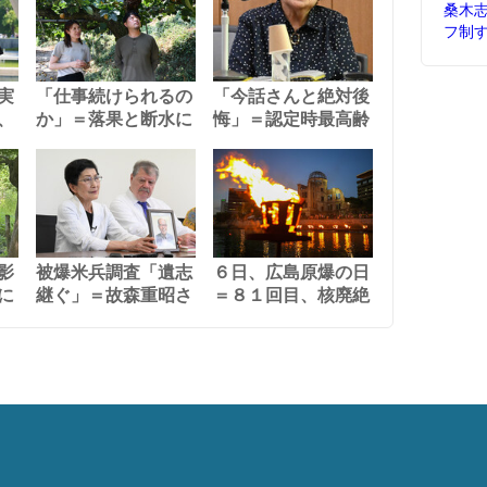
桑木
フ制
実
「仕事続けられるの
「今話さんと絶対後
、
か」＝落果と断水に
悔」＝認定時最高齢
影
被爆米兵調査「遺志
６日、広島原爆の日
に
継ぐ」＝故森重昭さ
＝８１回目、核廃絶