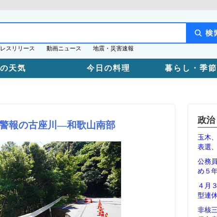
レスリリース
動画ニュース
地震・災害速報
日の天気
今日の料理
暮らし・季節
政治
警報の古座川―和歌山南部
玉木
表選
公務
め５
４月
型連
非核