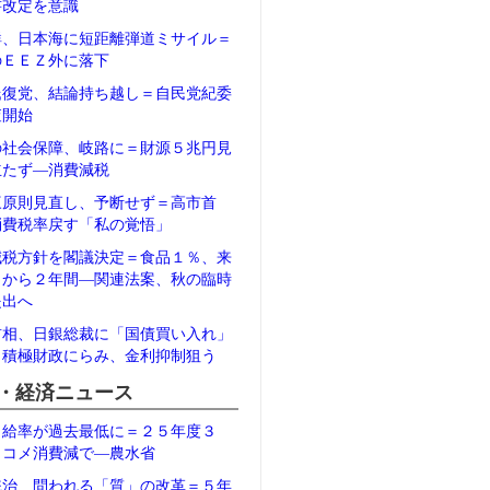
書改定を意識
鮮、日本海に短距離弾道ミサイル＝
のＥＥＺ外に落下
氏復党、結論持ち越し＝自民党紀委
査開始
の社会保障、岐路に＝財源５兆円見
立たず―消費減税
三原則見直し、予断せず＝高市首
消費税率戻す「私の覚悟」
減税方針を閣議決定＝食品１％、来
月から２年間―関連法案、秋の臨時
提出へ
首相、日銀総裁に「国債買い入れ」
＝積極財政にらみ、金利抑制狙う
・経済ニュース
自給率が過去最低に＝２５年度３
、コメ消費減で―農水省
統治、問われる「質」の改革＝５年