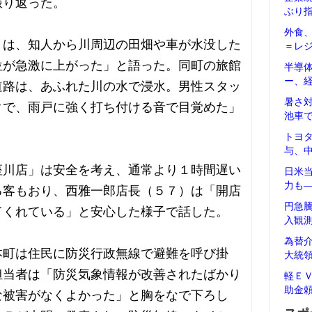
振り返った。
ぶり
外食
）は、知人から川周辺の田畑や車が水没した
＝レ
位が急激に上がった」と語った。同町の旅館
半導
ー、
道路は、あふれた川の水で浸水。男性スタッ
暑さ
クで、雨戸に強く打ち付ける音で目覚めた」
池車
トヨ
与、
座川店」は安全を考え、通常より１時間遅い
日米
力も
る客もおり、西雅一郎店長（５７）は「開店
円急
てくれている」と安心した様子で話した。
入観
為替
本町は住民に防災行政無線で避難を呼び掛
大統
担当者は「防災気象情報が改善されたばかり
軽Ｅ
助金
な被害がなくよかった」と胸をなで下ろし