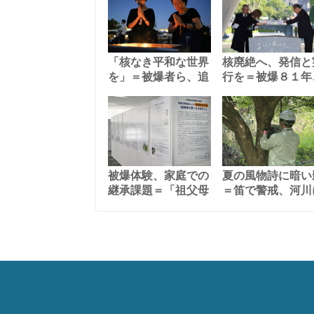
「核なき平和な世界
核廃絶へ、発信と
を」＝被爆者ら、追
行を＝被爆８１年
被爆体験、家庭での
夏の風物詩に暗い
継承課題＝「祖父母
＝笛で警戒、河川