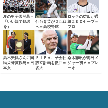
夏の甲子園開幕＝
ロッテの益田が通
「いい顔で野球
仙台育英が２回戦
算２５０セーブ＝
を」―
へ＝高校野球
プロ
高木美帆さんに国
ＦＩＦＡ、子会社
桑木志帆が海外メ
民栄誉賞授与＝日
設立計画を撤回＝
ジャー初Ｖ＝プレ
本女
各大
ーオ