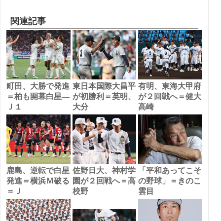
関連記事
町田、大勝で発進
東日本国際大昌平
有明、東海大甲府
＝柏も開幕白星―
が初勝利＝英明、
が２回戦へ＝健大
Ｊ１
大分
高崎
鹿島、逆転で白星
佐野日大、神村学
「平和あってこそ
発進＝横浜Ｍ破る
園が２回戦へ＝高
の野球」＝きのこ
＝Ｊ
校野
雲目