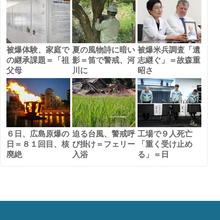
被爆体験、家庭で
夏の風物詩に暗い
被爆米兵調査「遺
の継承課題＝「祖
影＝笛で警戒、河
志継ぐ」＝故森重
父母
川に
昭さ
６日、広島原爆の
迫る台風、警戒呼
工場で９人死亡
日＝８１回目、核
び掛け＝フェリー
「重く受け止め
廃絶
入浴
る」＝日