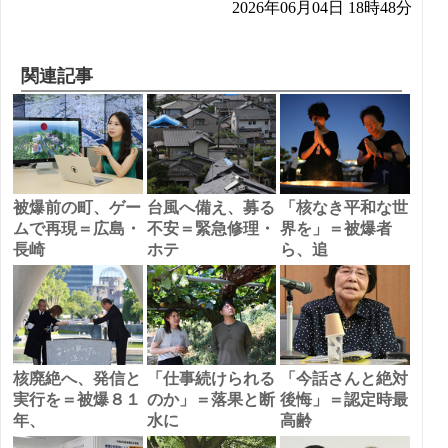
2026年06月04日 18時48分
関連記事
被爆前の町、ゲー
台風へ備え、募る
「核なき平和な世
ムで再現＝広島・
不安＝緊急修理・
界を」＝被爆者
長崎
ホテ
ら、追
核廃絶へ、発信と
「仕事続けられる
「今話さんと絶対
実行を＝被爆８１
のか」＝落果と断
後悔」＝認定時最
年、
水に
高齢