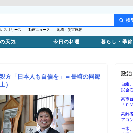
レスリリース
動画ニュース
地震・災害速報
日の天気
今日の料理
暮らし・季節
政治
親方「日本人も自信を」＝長崎の同郷
上）
自維
試金
高市
「Ｐ
高齢
アコ
玉木