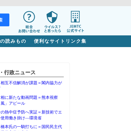
の読みもの
便利なサイトリンク集
・行政ニュース
、相互不信解消が課題＝閣内協力が
石
首相に新たな動画問題＝熊本視察
Ｖ風」アピール
者の熱中症予防へ実証＝新技術でエ
ン使用働き掛け―環境省
、橋本氏の一騎打ちに＝国民民主代