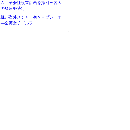
ＦＡ、子会社設立計画を撤回＝各大
盟の猛反発受け
志帆が海外メジャー初Ｖ＝プレーオ
す―全英女子ゴルフ