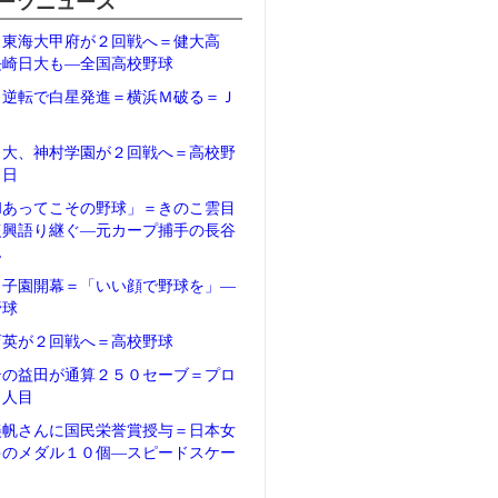
ーツニュース
、東海大甲府が２回戦へ＝健大高
長崎日大も―全国高校野球
、逆転で白星発進＝横浜Ｍ破る＝Ｊ
日大、神村学園が２回戦へ＝高校野
２日
和あってこその野球」＝きのこ雲目
復興語り継ぐ―元カープ捕手の長谷
ん
甲子園開幕＝「いい顔で野球を」―
野球
育英が２回戦へ＝高校野球
テの益田が通算２５０セーブ＝プロ
５人目
美帆さんに国民栄誉賞授与＝日本女
多のメダル１０個―スピードスケー