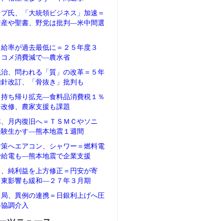
ンプ氏、「大統領ビジネス」加速＝
資産や聖書、野党は批判―米中間選
自給率が過去最低に＝２５年度３
、コメ消費減で―農水省
統治、問われる「質」の改革＝５年
指針改訂、「骨抜き」批判も
、持ち帰り拡充―食料品消費税１％
ジ改修、農家支援も課題
体、月内復旧へ＝ＴＳＭＣやソニ
経験生かす―熊本地震１週間
対策へエアコン、シャワー＝燃料電
で給電も―熊本地震で企業支援
タ、純利益を上方修正＝円安が寄
中東影響も緩和―２７年３月期
当局、異例の連携＝日銀利上げへ圧
―協調介入