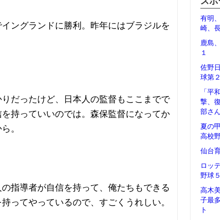
スポ
有明
でイングランドに勝利。昨年にはブラジルを
崎、
鹿島
１
佐野
球第
「平
かりだったけど、日本人の監督もここまでで
撃、
部さ
信を持っていいのでは。森保監督になってか
夏の
から。
高校
仙台
ロッ
野球
人の指導者が自信を持って、俺たちもできる
高木
子最
を持ってやっているので、すごくうれしい。
ト