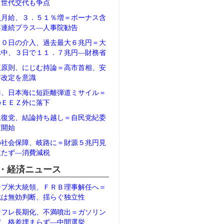
、世代交代も争点
員月給、３．５１％増＝ボーナス含
年連続プラス―人事院勧告
３０日の介入、過去最大６兆円＝大
休中、３日で１１．７兆円―財務省
三原則、にじむ持論＝高市首相、安
書改定を意識
鮮、日本海に短距離弾道ミサイル＝
のＥＥＺ外に落下
氏復党、結論持ち越し＝自民党紀委
査開始
の社会保障、岐路に＝財源５兆円見
立たず―消費減税
・経済ニュース
ンプ米大統領、ＦＲＢ理事解任へ＝
裁は無効判断、揺らぐ独立性
ンフレ長期化、不満噴出＝ガソリン
荷、格差埋まらず―中間選挙