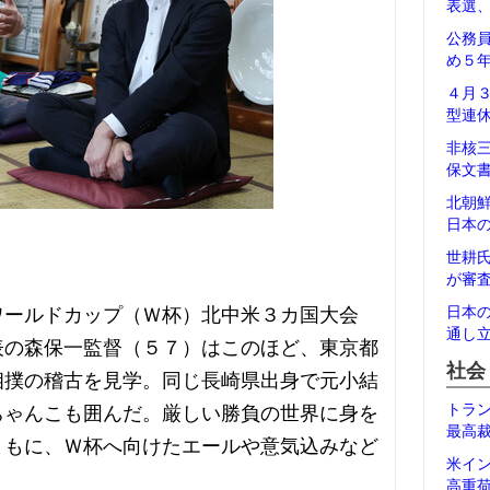
表選
公務
め５
４月
型連
非核
保文
北朝
日本
世耕
が審
ワールドカップ（Ｗ杯）北中米３カ国大会
日本
通し
表の森保一監督（５７）はこのほど、東京都
社会
相撲の稽古を見学。同じ長崎県出身で元小結
トラ
ちゃんこも囲んだ。厳しい勝負の世界に身を
最高
ともに、Ｗ杯へ向けたエールや意気込みなど
米イ
高重