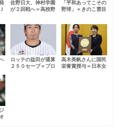
発
佐野日大、神村学園
「平和あってこその
Ｊ
が２回戦へ＝高校野
野球」＝きのこ雲目
へ
ロッテの益田が通算
高木美帆さんに国民
２５０セーブ＝プロ
栄誉賞授与＝日本女
ジ
オ