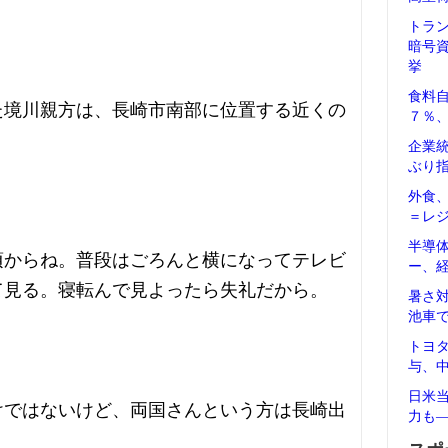
トラ
暗号
挙
食料
た境川親方は、長崎市南部に位置する近くの
７％
企業
ぶり
外食
＝レ
半導
頃からね。普段はごろんと横になってテレビ
ー、
て見る。寝転んで見よったら失礼だから。
暑さ
池車
トヨ
与、
日米
けではないけど、両国さんという方は長崎出
力も