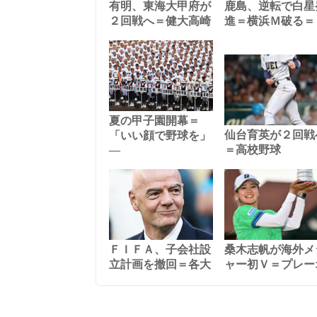
有明、東海大甲府が
鹿島、逆転で白星
２回戦へ＝健大高崎
進＝横浜Ｍ破る＝
夏の甲子園開幕＝
仙台育英が２回戦
「いい顔で野球を」
―
＝高校野球
ＦＩＦＡ、子会社設
桑木志帆が海外メ
立計画を撤回＝各大
ャー初Ｖ＝プレー