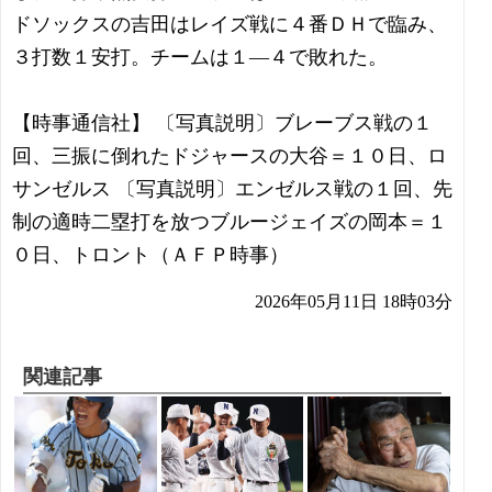
ドソックスの吉田はレイズ戦に４番ＤＨで臨み、
３打数１安打。チームは１―４で敗れた。
【時事通信社】 〔写真説明〕ブレーブス戦の１
回、三振に倒れたドジャースの大谷＝１０日、ロ
サンゼルス 〔写真説明〕エンゼルス戦の１回、先
制の適時二塁打を放つブルージェイズの岡本＝１
０日、トロント（ＡＦＰ時事）
2026年05月11日 18時03分
関連記事