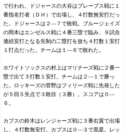
で行われ、ドジャースの大谷はブレーブス戦に１
番指名打者（ＤＨ）で出場し、４打数無安打だっ
た。ドジャースは２―７で敗戦。ブルージェイズ
の岡本はエンゼルス戦に４番三塁で臨み、９試合
連続安打となる先制の二塁打を放ち４打数１安打
１打点だった。チームは１―６で敗れた。
ホワイトソックスの村上はマリナーズ戦に２番一
塁で出て３打数１安打。チームは２―１で勝っ
た。ロッキーズの菅野はフィリーズ戦に先発した
が５回５失点で３敗目（３勝）。スコアは０―
６。
カブスの鈴木はレンジャーズ戦に３番右翼で出場
し、４打数無安打。カブスは０―３で黒星。レッ