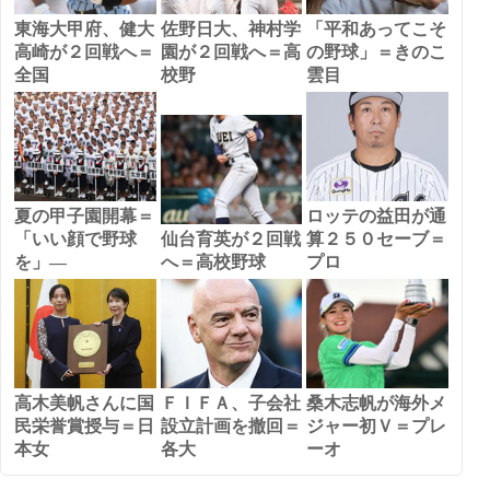
東海大甲府、健大
佐野日大、神村学
「平和あってこそ
高崎が２回戦へ＝
園が２回戦へ＝高
の野球」＝きのこ
全国
校野
雲目
夏の甲子園開幕＝
ロッテの益田が通
「いい顔で野球
仙台育英が２回戦
算２５０セーブ＝
を」―
へ＝高校野球
プロ
高木美帆さんに国
ＦＩＦＡ、子会社
桑木志帆が海外メ
民栄誉賞授与＝日
設立計画を撤回＝
ジャー初Ｖ＝プレ
本女
各大
ーオ