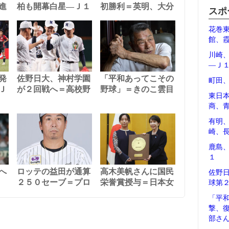
進
柏も開幕白星―Ｊ１
初勝利＝英明、大分
スポ
花巻
館、
川崎
―Ｊ
発
佐野日大、神村学園
「平和あってこその
町田
Ｊ
が２回戦へ＝高校野
野球」＝きのこ雲目
東日
商、
有明
崎、
鹿島
１
へ
ロッテの益田が通算
高木美帆さんに国民
佐野
２５０セーブ＝プロ
栄誉賞授与＝日本女
球第
「平
撃、
部さ