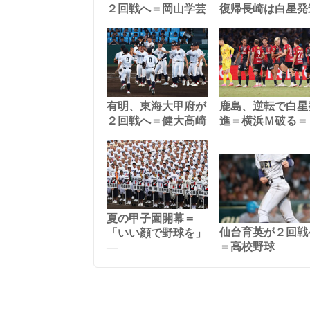
２回戦へ＝岡山学芸
復帰長崎は白星発
有明、東海大甲府が
鹿島、逆転で白星
２回戦へ＝健大高崎
進＝横浜Ｍ破る＝
夏の甲子園開幕＝
仙台育英が２回戦
「いい顔で野球を」
―
＝高校野球