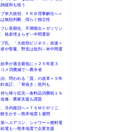
混雑緩和も狙う
ンプ米大統領、ＦＲＢ理事解任へ＝
裁は無効判断、揺らぐ独立性
ンフレ長期化、不満噴出＝ガソリン
荷、格差埋まらず―中間選挙
ンプ氏、「大統領ビジネス」加速＝
資産や聖書、野党は批判―米中間選
自給率が過去最低に＝２５年度３
、コメ消費減で―農水省
統治、問われる「質」の改革＝５年
指針改訂、「骨抜き」批判も
、持ち帰り拡充―食料品消費税１％
ジ改修、農家支援も課題
体、月内復旧へ＝ＴＳＭＣやソニ
経験生かす―熊本地震１週間
対策へエアコン、シャワー＝燃料電
で給電も―熊本地震で企業支援