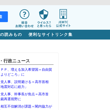
の読みもの
便利なサイトリンク集
・行政ニュース
ＴＰＰ、増える加入希望国＝自由貿
「よりどころ」に
・党人事、説明避ける＝高市首相
は地震対応に総力」
・党人事、幹事長が焦点＝高市首
総裁再選視野に
、相互不信解消が課題＝閣内協力が