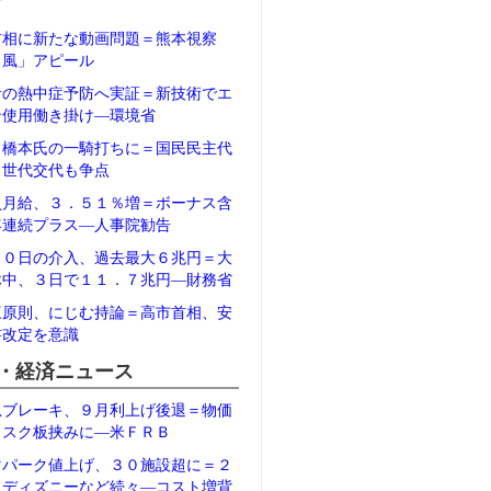
石
首相に新たな動画問題＝熊本視察
Ｖ風」アピール
者の熱中症予防へ実証＝新技術でエ
ン使用働き掛け―環境省
、橋本氏の一騎打ちに＝国民民主代
、世代交代も争点
員月給、３．５１％増＝ボーナス含
年連続プラス―人事院勧告
３０日の介入、過去最大６兆円＝大
休中、３日で１１．７兆円―財務省
三原則、にじむ持論＝高市首相、安
書改定を意識
・経済ニュース
急ブレーキ、９月利上げ後退＝物価
リスク板挟みに―米ＦＲＢ
マパーク値上げ、３０施設超に＝２
、ディズニーなど続々―コスト増背