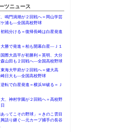
ーツニュース
東、鳴門渦潮が２回戦へ＝岡山学芸
霞ケ浦も―全国高校野球
、初戦分ける＝復帰長崎は白星発進
１
、大勝で発進＝柏も開幕白星―Ｊ１
本国際大昌平が初勝利＝英明、大分
青森山田も２回戦へ―全国高校野球
、東海大甲府が２回戦へ＝健大高
長崎日大も―全国高校野球
、逆転で白星発進＝横浜Ｍ破る＝Ｊ
日大、神村学園が２回戦へ＝高校野
２日
和あってこその野球」＝きのこ雲目
復興語り継ぐ―元カープ捕手の長谷
ん