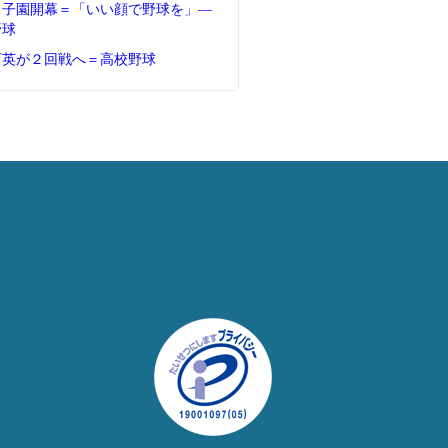
甲子園開幕＝「いい顔で野球を」―
野球
育英が２回戦へ＝高校野球