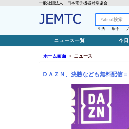
一般社団法人 日本電子機器補修協会
生活
旅行
プ
ニュース一覧
今
ホーム画面
ニュース
ＤＡＺＮ、決勝なども無料配信＝