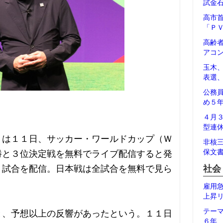
試金
高市
「Ｐ
高齢
アコ
玉木
表選
公務
め５
４月
型連
」は１１日、サッカー・ワールドカップ（Ｗ
非核
保文
勝と３位決定戦を無料でライブ配信すると発
４試合を配信。日本戦は全試合を無料で見ら
社会
雇用
上昇
テー
と、予想以上の反響があったという。１１日
６年