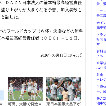
で、ＤＡＺＮ日本法人の笹本裕最高経営責任
景、
ら盛り上がりが大きくなる予想。加入者数も
トラ
最高
」と話した。
米イ
高重
ーのワールドカップ（Ｗ杯）決勝などの無料
トラ
笹本裕最高経営責任者（ＣＥＯ）＝１１日、
暗号
挙
食料
2026年05月11日 18時55分
７％
企業
ぶり
外食
＝レ
半導
ー、
暑さ
池車
＝
町田、大勝で発進＝
東日本国際大昌平が