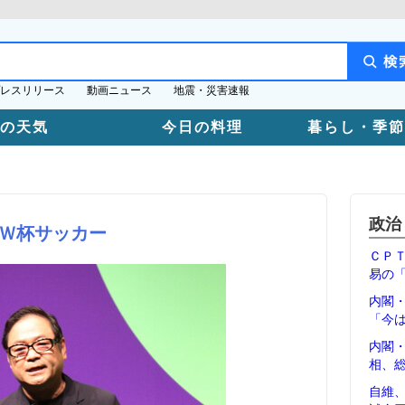
レスリリース
動画ニュース
地震・災害速報
日の天気
今日の料理
暮らし・季節
政治
Ｗ杯サッカー
ＣＰ
易の
内閣
「今
内閣
相、
自維