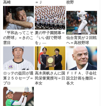
高崎
＝Ｊ
校野
「平和あってこそ
夏の甲子園開幕＝
の野球」＝きのこ
「いい顔で野球
仙台育英が２回戦
雲目
を」―
へ＝高校野球
ロッテの益田が通
高木美帆さんに国
ＦＩＦＡ、子会社
算２５０セーブ＝
民栄誉賞授与＝日
設立計画を撤回＝
プロ
本女
各大