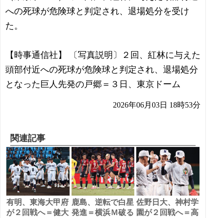
への死球が危険球と判定され、退場処分を受け
た。
【時事通信社】 〔写真説明〕２回、紅林に与えた
頭部付近への死球が危険球と判定され、退場処分
となった巨人先発の戸郷＝３日、東京ドーム
2026年06月03日 18時53分
関連記事
有明、東海大甲府
鹿島、逆転で白星
佐野日大、神村学
が２回戦へ＝健大
発進＝横浜Ｍ破る
園が２回戦へ＝高