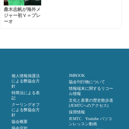
桑木志帆が海外メ
ジャー初Ｖ＝プレ
ーオ
JMBOOK
個人情報保護法
による弊協会方
協会刊行物について
針
情報端末に関するリコー
特商法による表
ル情報
記
文化と産業の歴史散歩道
クーリングオフ
(JEMTCへのアクセス)
による弊協会方
採用情報
針
JEMTC Youtube パソコ
協会概要
ンレッスン動画
協会定款