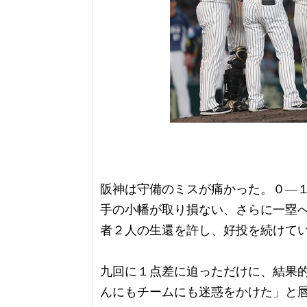
阪神は守備のミスが痛かった。０―
手の小幡が取り損ない、さらに一塁
者２人の生還を許し、好投を続けて
九回に１点差に迫っただけに、結果
んにもチームにも迷惑をかけた」と