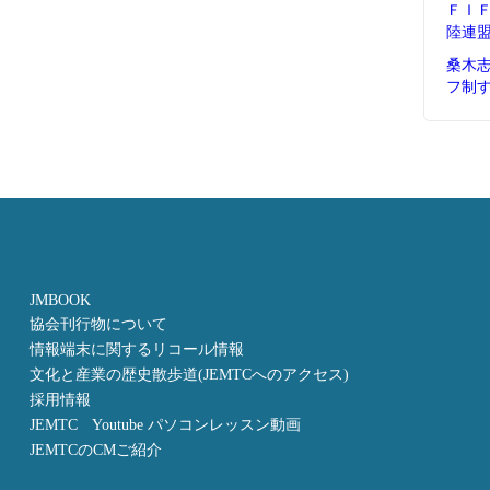
ＦＩ
陸連
桑木
フ制
JMBOOK
協会刊行物について
情報端末に関するリコール情報
文化と産業の歴史散歩道(JEMTCへのアクセス)
採用情報
JEMTC Youtube パソコンレッスン動画
JEMTCのCMご紹介