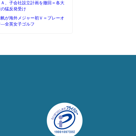
ＦＡ、子会社設立計画を撤回＝各大
盟の猛反発受け
志帆が海外メジャー初Ｖ＝プレーオ
す―全英女子ゴルフ