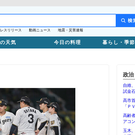
レスリリース
動画ニュース
地震・災害速報
日の天気
今日の料理
暮らし・季節
政治
自維
試金
高市
「Ｐ
高齢
アコ
玉木