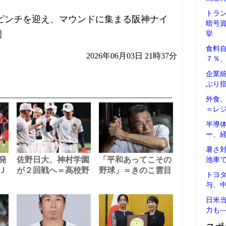
トラ
ピンチを迎え、マウンドに集まる阪神ナイ
暗号
園
挙
食料
2026年06月03日 21時37分
７％
企業
ぶり
外食
＝レ
半導
ー、
暑さ
発
佐野日大、神村学園
「平和あってこその
池車
Ｊ
が２回戦へ＝高校野
野球」＝きのこ雲目
トヨ
与、
日米
力も