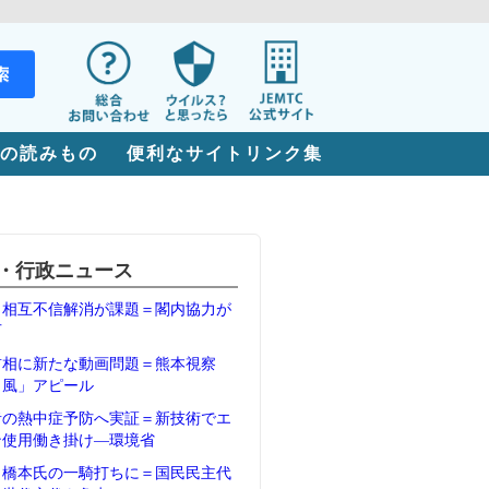
の読みもの
便利なサイトリンク集
・行政ニュース
、相互不信解消が課題＝閣内協力が
石
首相に新たな動画問題＝熊本視察
Ｖ風」アピール
者の熱中症予防へ実証＝新技術でエ
ン使用働き掛け―環境省
、橋本氏の一騎打ちに＝国民民主代