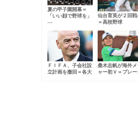
夏の甲子園開幕＝
仙台育英が２回戦
「いい顔で野球を」
―
＝高校野球
ＦＩＦＡ、子会社設
桑木志帆が海外メ
立計画を撤回＝各大
ャー初Ｖ＝プレー