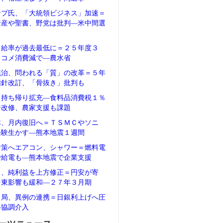
ンプ氏、「大統領ビジネス」加速＝
資産や聖書、野党は批判―米中間選
自給率が過去最低に＝２５年度３
、コメ消費減で―農水省
統治、問われる「質」の改革＝５年
指針改訂、「骨抜き」批判も
、持ち帰り拡充―食料品消費税１％
ジ改修、農家支援も課題
体、月内復旧へ＝ＴＳＭＣやソニ
経験生かす―熊本地震１週間
対策へエアコン、シャワー＝燃料電
で給電も―熊本地震で企業支援
タ、純利益を上方修正＝円安が寄
中東影響も緩和―２７年３月期
当局、異例の連携＝日銀利上げへ圧
―協調介入