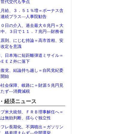
、世代交代も争点
員月給、３．５１％増＝ボーナス含
年連続プラス―人事院勧告
３０日の介入、過去最大６兆円＝大
休中、３日で１１．７兆円―財務省
三原則、にじむ持論＝高市首相、安
書改定を意識
鮮、日本海に短距離弾道ミサイル＝
のＥＥＺ外に落下
氏復党、結論持ち越し＝自民党紀委
査開始
の社会保障、岐路に＝財源５兆円見
立たず―消費減税
・経済ニュース
ンプ米大統領、ＦＲＢ理事解任へ＝
裁は無効判断、揺らぐ独立性
ンフレ長期化、不満噴出＝ガソリン
荷、格差埋まらず―中間選挙