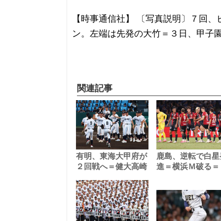
【時事通信社】 〔写真説明〕７回、
ン。左端は先発の大竹＝３日、甲子
関連記事
有明、東海大甲府が
鹿島、逆転で白星
２回戦へ＝健大高崎
進＝横浜Ｍ破る＝