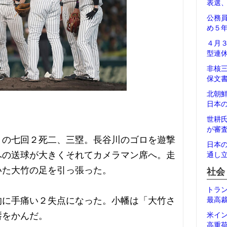
表選
公務
め５
４月
型連
非核
保文
北朝
日本
世耕
が審
１の七回２死二、三塁。長谷川のゴロを遊撃
日本
への送球が大きくそれてカメラマン席へ。走
通し
いた大竹の足を引っ張った。
社会
トラ
的に手痛い２失点になった。小幡は「大竹さ
最高
唇をかんだ。
米イ
高重