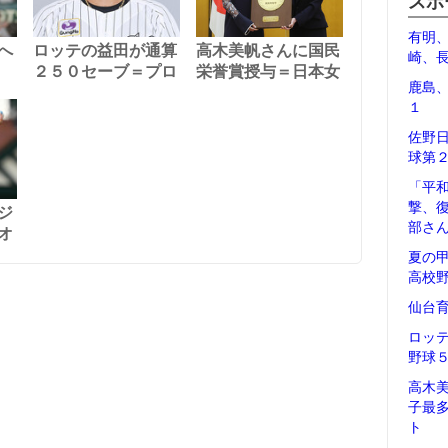
スポ
有明
へ
ロッテの益田が通算
高木美帆さんに国民
崎、
２５０セーブ＝プロ
栄誉賞授与＝日本女
鹿島
１
佐野
球第
「平
撃、
ジ
部さ
オ
夏の
高校
仙台
ロッ
野球
高木
子最
ト