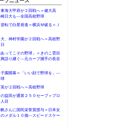
ーツニュース
、東海大甲府が２回戦へ＝健大高
長崎日大も―全国高校野球
、逆転で白星発進＝横浜Ｍ破る＝Ｊ
日大、神村学園が２回戦へ＝高校野
２日
和あってこその野球」＝きのこ雲目
復興語り継ぐ―元カープ捕手の長谷
ん
甲子園開幕＝「いい顔で野球を」―
野球
育英が２回戦へ＝高校野球
テの益田が通算２５０セーブ＝プロ
５人目
美帆さんに国民栄誉賞授与＝日本女
多のメダル１０個―スピードスケー