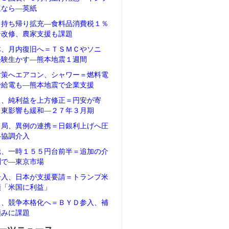
速なら―英紙
、持ち帰り拡充―食料品消費税１％
ジ改修、農家支援も課題
体、月内復旧へ＝ＴＳＭＣやソニ
経験生かす―熊本地震１週間
対策へエアコン、シャワー＝燃料電
で給電も―熊本地震で企業支援
タ、純利益を上方修正＝円安が寄
中東影響も緩和―２７年３月期
当局、異例の連携＝日銀利上げへ圧
―協調介入
騰、一時１５５円台前半＝追加の介
測で―東京市場
介入、日本が支援要請＝トランプ米
領「米国に利益」
Ｖ、競争本格化へ＝ＢＹＤ参入、補
頼みに課題