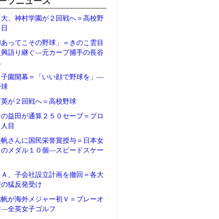
ーツニュース
日大、神村学園が２回戦へ＝高校野
２日
和あってこその野球」＝きのこ雲目
復興語り継ぐ―元カープ捕手の長谷
ん
甲子園開幕＝「いい顔で野球を」―
野球
育英が２回戦へ＝高校野球
テの益田が通算２５０セーブ＝プロ
５人目
美帆さんに国民栄誉賞授与＝日本女
多のメダル１０個―スピードスケー
ＦＡ、子会社設立計画を撤回＝各大
盟の猛反発受け
志帆が海外メジャー初Ｖ＝プレーオ
す―全英女子ゴルフ