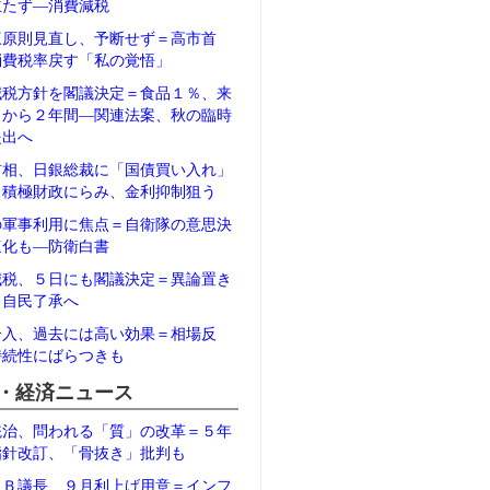
立たず―消費減税
三原則見直し、予断せず＝高市首
消費税率戻す「私の覚悟」
減税方針を閣議決定＝食品１％、来
月から２年間―関連法案、秋の臨時
提出へ
首相、日銀総裁に「国債買い入れ」
＝積極財政にらみ、金利抑制狙う
の軍事利用に焦点＝自衛隊の意思決
速化も―防衛白書
減税、５日にも閣議決定＝異論置き
、自民了承へ
介入、過去には高い効果＝相場反
持続性にばらつきも
・経済ニュース
統治、問われる「質」の改革＝５年
指針改訂、「骨抜き」批判も
ＲＢ議長、９月利上げ用意＝インフ