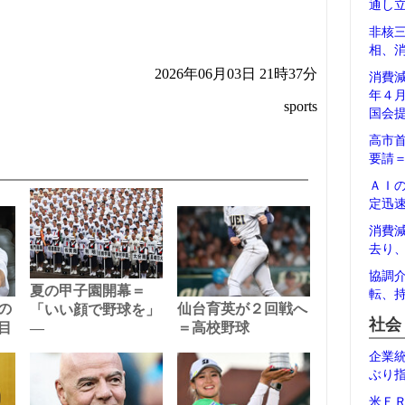
通し
非核
相、
2026年06月03日 21時37分
消費
年４
sports
国会
高市
要請
ＡＩ
定迅
消費
去り
協調
夏の甲子園開幕＝
転、
の
仙台育英が２回戦へ
「いい顔で野球を」
社会
目
―
＝高校野球
企業
ぶり
米Ｆ