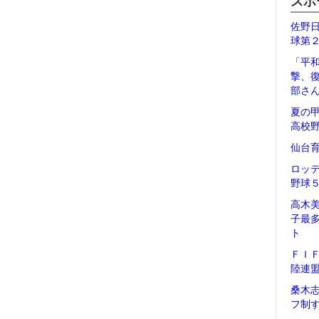
スポ
佐野
球第
「平
撃、
部さ
夏の
高校
仙台
ロッ
野球
高木
子最
ト
ＦＩ
陸連
桑木
フ制