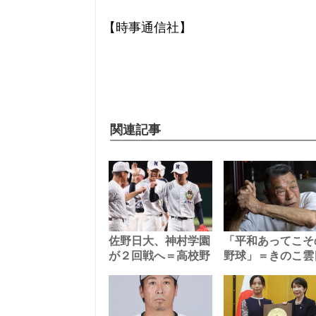
【時事通信社】
関連記事
佐野日大、神村学園
「平和あってこそ
が２回戦へ＝高校野
野球」＝きのこ雲