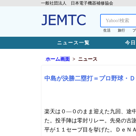
一般社団法人 日本電子機器補修協会
生活
旅行
プ
ニュース一覧
今
ホーム画面
ニュース
中島が決勝二塁打＝プロ野球・Ｄ
楽天は０―０のまま迎えた九回、途
た。投手陣は零封リレー。先発の古
平が１１セーブ目を挙げた。ＤｅＮ