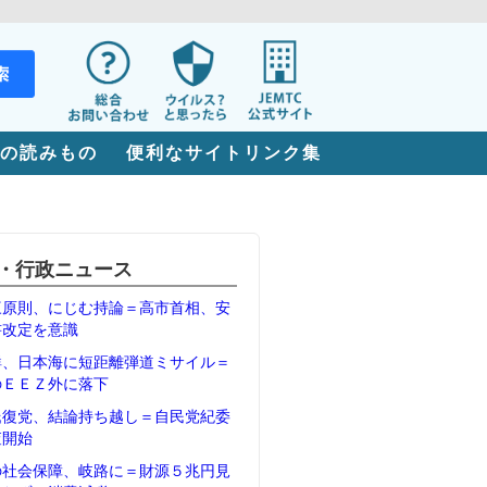
の読みもの
便利なサイトリンク集
・行政ニュース
三原則、にじむ持論＝高市首相、安
書改定を意識
鮮、日本海に短距離弾道ミサイル＝
のＥＥＺ外に落下
氏復党、結論持ち越し＝自民党紀委
査開始
の社会保障、岐路に＝財源５兆円見