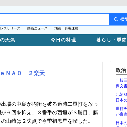
レスリリース
動画ニュース
地震・災害速報
日の天気
今日の料理
暮らし・季節
政治
ｅＮＡ０―２楽天
非核
保文
北朝
日本
中出場の中島が均衡を破る適時二塁打を放っ
世耕
謝が６回を抑え、３番手の西垣が３勝目、藤
が審
Ａの山崎は２失点で今季初黒星を喫した。
日本