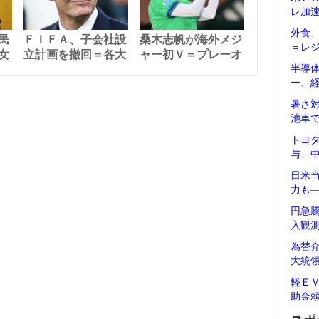
レ加
外食
民
ＦＩＦＡ、子会社設
桑木志帆が海外メジ
＝レ
女
立計画を撤回＝各大
ャー初Ｖ＝プレーオ
半導
ー、
暑さ
池車
トヨ
与、
日米
力も
円急
入観
為替
大統
軽Ｅ
助金