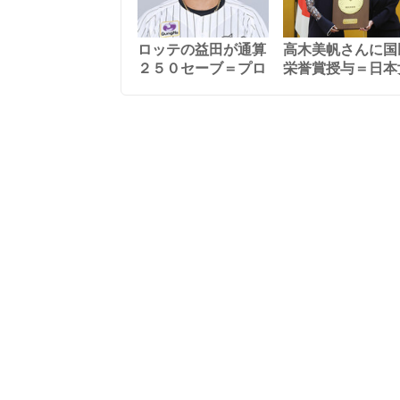
ロッテの益田が通算
高木美帆さんに国
２５０セーブ＝プロ
栄誉賞授与＝日本