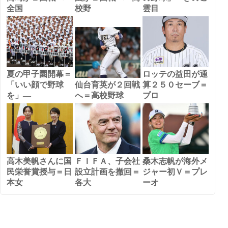
全国
校野
雲目
夏の甲子園開幕＝
ロッテの益田が通
「いい顔で野球
仙台育英が２回戦
算２５０セーブ＝
を」―
へ＝高校野球
プロ
高木美帆さんに国
ＦＩＦＡ、子会社
桑木志帆が海外メ
民栄誉賞授与＝日
設立計画を撤回＝
ジャー初Ｖ＝プレ
本女
各大
ーオ