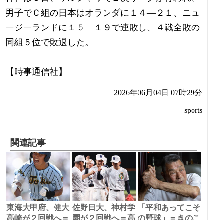
男子でＣ組の日本はオランダに１４―２１、ニュ
ージーランドに１５―１９で連敗し、４戦全敗の
同組５位で敗退した。
【時事通信社】
2026年06月04日 07時29分
sports
関連記事
東海大甲府、健大
佐野日大、神村学
「平和あってこそ
高崎が２回戦へ＝
園が２回戦へ＝高
の野球」＝きのこ