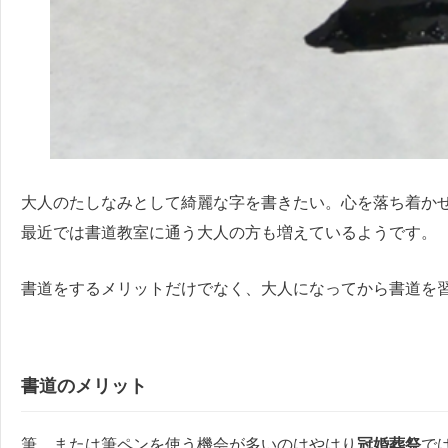
大人のたしなみとして綺麗な字を書きたい。心を落ち着か
最近では書道教室に通う大人の方も増えているようです。
書道をするメリットだけでなく、大人になってから書道を
書道のメリット
筆、または筆ペンを使う機会が多いのはやはり
冠婚葬祭
で