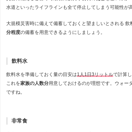
水道といったライフラインも全て停止してしまう可能性が
大規模災害時に備えて備蓄しておくと望ましいとされる 飲
分程度
の備蓄を用意できるようにしましょう。
飲料水
飲料水を準備しておく量の目安は
1人1日3リットル
で計算し
これを
家族の人数分
用意しておけるのが理想です。ウォー
ですね。
非常食