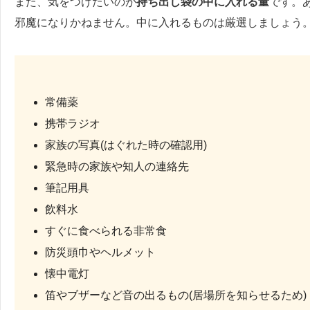
また、気をつけたいのが
持ち出し袋の中に入れる量
です。
邪魔になりかねません。中に入れるものは厳選しましょう
常備薬
携帯ラジオ
家族の写真(はぐれた時の確認用)
緊急時の家族や知人の連絡先
筆記用具
飲料水
すぐに食べられる非常食
防災頭巾やヘルメット
懐中電灯
笛やブザーなど音の出るもの(居場所を知らせるため)