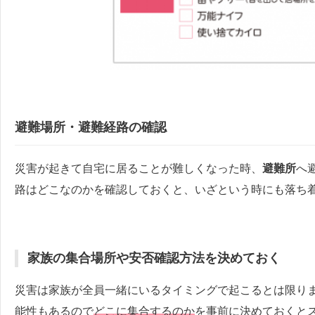
避難場所・避難経路の確認
災害が起きて自宅に居ることが難しくなった時、
避難所
へ
路はどこなのかを確認しておくと、いざという時にも落ち
家族の集合場所や安否確認方法を決めておく
災害は家族が全員一緒にいるタイミングで起こるとは限り
能性もあるので
どこに集合するのか
を事前に決めておくと