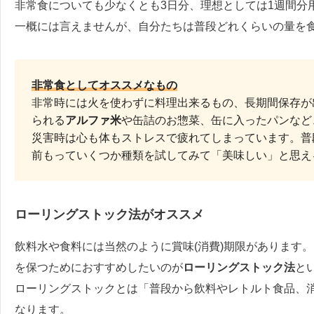
非常食についても少なくとも3日分、理想としては1週間分
一概には言えませんが、自分たちは普段どれくらいの量を
非常食としてオススメなもの
非常時には火を使わずに料理出来るもの、長期間保存が
られる
アルファ米
や缶詰のお惣菜、缶に入ったパンなど
災害時は心も体もストレスで疲れてしまっています。普
前もっていくつか種類を試してみて「美味しい」と思え
ローリングストック法がオススメ
飲料水や食料には当然のように賞味(消費)期限があります
を保つためにおすすめしたいのが
ローリングストック法
と
ローリングストックとは「普段から飲料やレトルト食品、
なります。