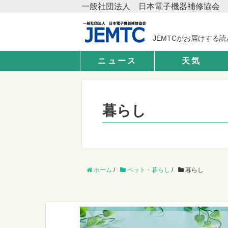
一般社団法人 日本電子機器補修協会
JEMTCがお届けする
ニュース
天気
暮らし
ホーム
/
ペット・暮らし
/
暮らし