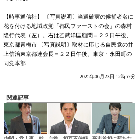
【時事通信社】 〔写真説明〕当選確実の候補者名に
花を付ける地域政党「都民ファーストの会」の森村
隆行代表（左）。右は乙武洋匡顧問＝２２日午後、
東京都青梅市 〔写真説明〕取材に応じる自民党の井
上信治東京都連会長＝２２日午後、東京・永田町の
同党本部
2025年06月23日 12時57分
関連記事
内閣・党人事、幹
自維、相互不信解
高市首相に新たな