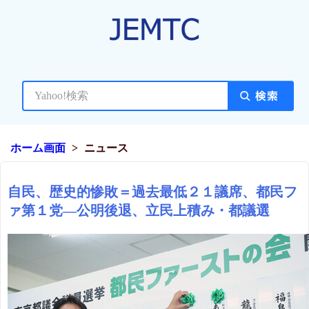
ホーム画面
ニュース
自民、歴史的惨敗＝過去最低２１議席、都民フ
ァ第１党―公明後退、立民上積み・都議選