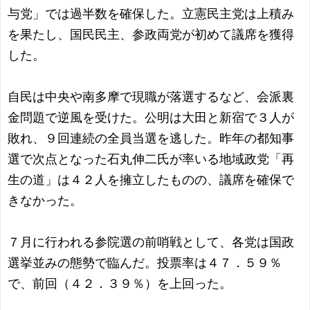
与党」では過半数を確保した。立憲民主党は上積み
を果たし、国民民主、参政両党が初めて議席を獲得
した。
自民は中央や南多摩で現職が落選するなど、会派裏
金問題で逆風を受けた。公明は大田と新宿で３人が
敗れ、９回連続の全員当選を逃した。昨年の都知事
選で次点となった石丸伸二氏が率いる地域政党「再
生の道」は４２人を擁立したものの、議席を確保で
きなかった。
７月に行われる参院選の前哨戦として、各党は国政
選挙並みの態勢で臨んだ。投票率は４７．５９％
で、前回（４２．３９％）を上回った。