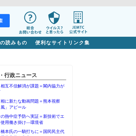
の読みもの
便利なサイトリンク集
・行政ニュース
、相互不信解消が課題＝閣内協力が
石
首相に新たな動画問題＝熊本視察
Ｖ風」アピール
者の熱中症予防へ実証＝新技術でエ
ン使用働き掛け―環境省
、橋本氏の一騎打ちに＝国民民主代