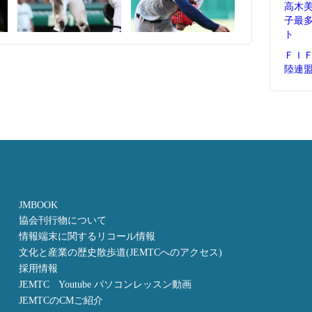
高木
子最
ト
ＦＩ
陸連
JMBOOK
協会刊行物について
情報端末に関するリコール情報
文化と産業の歴史散歩道(JEMTCへのアクセス)
採用情報
JEMTC Youtube パソコンレッスン動画
JEMTCのCMご紹介