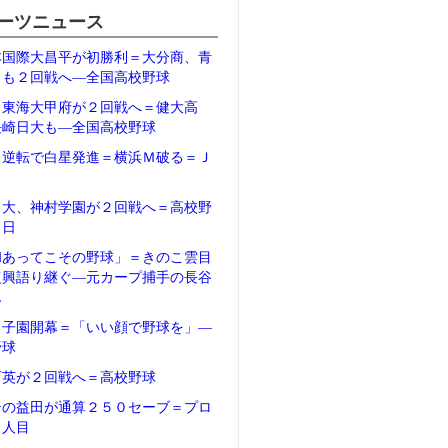
ーツニュース
本国際大昌平が初勝利＝大分商、青
田も２回戦へ―全国高校野球
、東海大甲府が２回戦へ＝健大高
長崎日大も―全国高校野球
、逆転で白星発進＝横浜Ｍ破る＝Ｊ
日大、神村学園が２回戦へ＝高校野
２日
和あってこその野球」＝きのこ雲目
復興語り継ぐ―元カープ捕手の長谷
ん
甲子園開幕＝「いい顔で野球を」―
野球
育英が２回戦へ＝高校野球
テの益田が通算２５０セーブ＝プロ
５人目