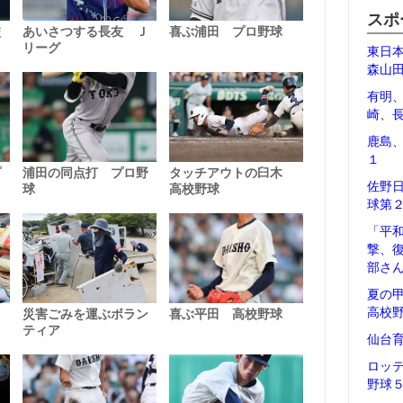
スポ
東日
森山
有明
崎、
鹿島
１
佐野
球第
「平
撃、
部さ
夏の
高校
仙台
ロッ
野球