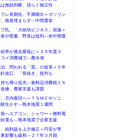
裁は無効判断、揺らぐ独立性
ンフレ長期化、不満噴出＝ガソリン
荷、格差埋まらず―中間選挙
ンプ氏、「大統領ビジネス」加速＝
資産や聖書、野党は批判―米中間選
自給率が過去最低に＝２５年度３
、コメ消費減で―農水省
統治、問われる「質」の改革＝５年
指針改訂、「骨抜き」批判も
、持ち帰り拡充―食料品消費税１％
ジ改修、農家支援も課題
体、月内復旧へ＝ＴＳＭＣやソニ
経験生かす―熊本地震１週間
対策へエアコン、シャワー＝燃料電
で給電も―熊本地震で企業支援
タ、純利益を上方修正＝円安が寄
中東影響も緩和―２７年３月期