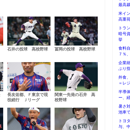
最高
米イ
高重
トラ
暗号
挙
食料
７％
企業
ぶり
外食
＝レ
半導
ー、
暑さ
池車
トヨ
与、