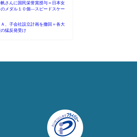
美帆さんに国民栄誉賞授与＝日本女
多のメダル１０個―スピードスケー
ＦＡ、子会社設立計画を撤回＝各大
盟の猛反発受け