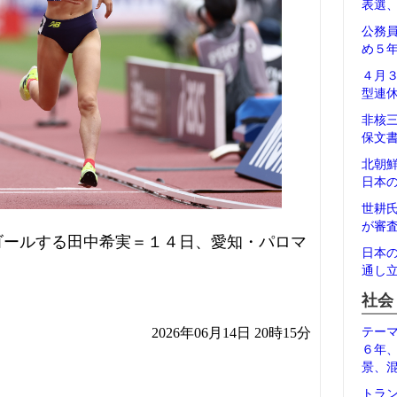
表選
公務
め５
４月
型連
非核
保文
北朝
日本
世耕
が審
ゴールする田中希実＝１４日、愛知・パロマ
日本
通し
社会
2026年06月14日 20時15分
テー
６年
景、
トラ