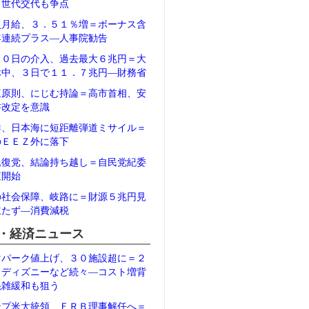
、世代交代も争点
員月給、３．５１％増＝ボーナス含
年連続プラス―人事院勧告
３０日の介入、過去最大６兆円＝大
休中、３日で１１．７兆円―財務省
三原則、にじむ持論＝高市首相、安
書改定を意識
鮮、日本海に短距離弾道ミサイル＝
のＥＥＺ外に落下
氏復党、結論持ち越し＝自民党紀委
査開始
の社会保障、岐路に＝財源５兆円見
立たず―消費減税
・経済ニュース
マパーク値上げ、３０施設超に＝２
、ディズニーなど続々―コスト増背
混雑緩和も狙う
ンプ米大統領、ＦＲＢ理事解任へ＝