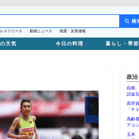
レスリリース
動画ニュース
地震・災害速報
日の天気
今日の料理
暮らし・季節
政治
自維
試金
高市
「Ｐ
高齢
アコ
玉木